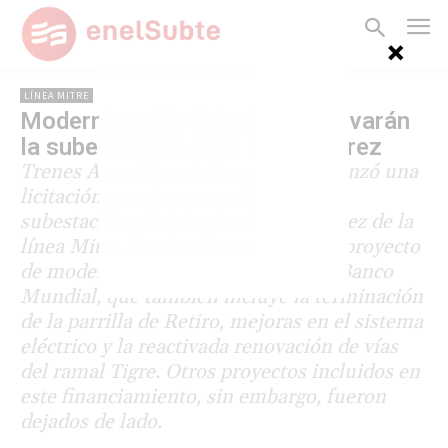
LÍNEA MITRE
Modernización del Mitre: renovarán
la subestación José León Suárez
Trenes Argentinos Infraestructura lanzó una
licitación para la renovación de la
subestación eléctrica José León Suárez de la
línea Mitre. La obra forma parte del proyecto
de modernización financiado por el Banco
Mundial, que también incluye la terminación
de la parrilla de Retiro, mejoras en el sistema
eléctrico y la reactivada renovación de vías
del ramal Tigre. Otros proyectos incluidos en
este financiamiento, sin embargo, fueron
dejados de lado.