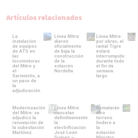
Artículos relacionados
La
Línea Mitre:
Línea Mitre:
instalación
dieron
por obras, el
de equipos
oficialmente
ramal Tigre
de ATS en
de baja la
estará
las
construcción
interrumpido
locomotoras
de la
durante todo
del Mitre y
estación
el fin de
el
Nordelta
semana
Sarmiento, a
largo
un paso de
la
adjudicación
Modernización
Línea Mitre:
Rematarán
del Mitre: se
cancelan
otro
adjudicó la
definitivamente
terreno
renovación de
la
lindero a
la subestación
electrificación
la
Martínez
José León
estación
Suárez –
Ministro