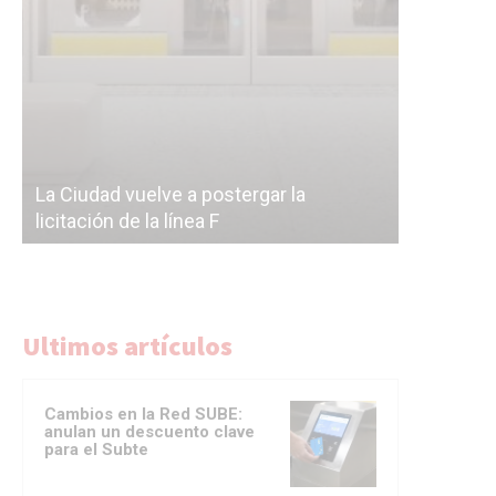
Subterrán
a
cáscara v
La Ciudad vuelve a postergar la
correr a 
licitación de la línea F
del Subte
Ultimos artículos
Cambios en la Red SUBE:
anulan un descuento clave
para el Subte