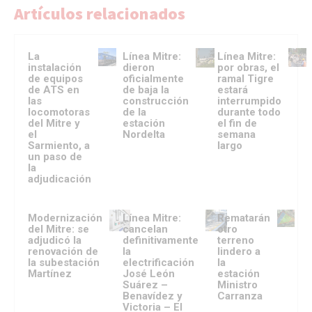
Artículos relacionados
La
Línea Mitre:
Línea Mitre:
instalación
dieron
por obras, el
de equipos
oficialmente
ramal Tigre
de ATS en
de baja la
estará
las
construcción
interrumpido
locomotoras
de la
durante todo
del Mitre y
estación
el fin de
el
Nordelta
semana
Sarmiento, a
largo
un paso de
la
adjudicación
Modernización
Línea Mitre:
Rematarán
del Mitre: se
cancelan
otro
adjudicó la
definitivamente
terreno
renovación de
la
lindero a
la subestación
electrificación
la
Martínez
José León
estación
Suárez –
Ministro
Benavídez y
Carranza
Victoria – El