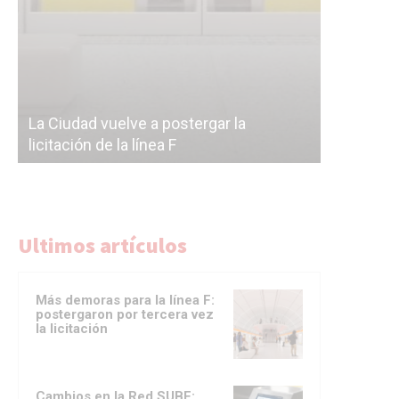
Subterrán
a
cáscara v
La Ciudad vuelve a postergar la
correr a 
licitación de la línea F
del Subte
Ultimos artículos
Más demoras para la línea F:
postergaron por tercera vez
la licitación
Cambios en la Red SUBE: