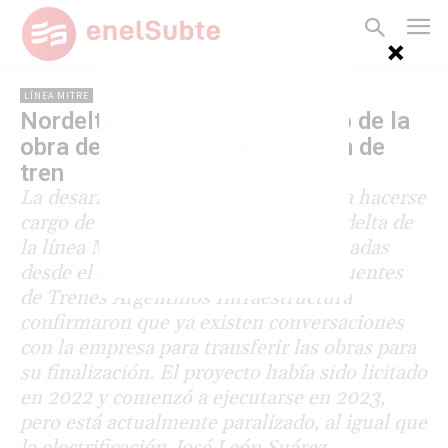
LÍNEA MITRE
Nordelta podría hacerse cargo de la
obra de la inconclusa estación de
tren
La desarrolladora inmobiliaria podría hacerse
cargo de las obras de la estación Nordelta de
la línea Mitre, cuyas obras están frenadas
desde el incio del actual Gobierno. Fuentes
de Trenes Argentinos Infraestructura
confirmaron que ya existen conversaciones
con la empresa para transferir las obras para
su finalización. El proyecto había sido licitado
en 2022 y comenzó a ejecutarse en 2023,
pero está actualmente paralizado, al igual que
la electrificación José León Suárez -