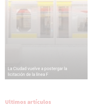
Subterrán
a
cáscara v
La Ciudad vuelve a postergar la
correr a 
licitación de la línea F
del Subte
Ultimos artículos