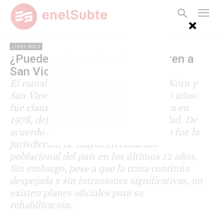
LÍNEA ROCA
¿Puede volver a funcionar el tren a
San Vicente?
El ramal ferroviario entre Alejandro Korn y
San Vicente funcionó sólo durante 50 años:
fue clausurado por la última dictadura en
1978, dejando sin trenes a esa localidad. De
acuerdo con el Censo 2022, el partido fue la
jurisdicción de mayor crecimiento
poblacional del país en los últimos 12 años.
Sin embargo, pese a que la traza continúa
despejada y sin intrusiones significativas, no
existen planes oficiales para su
rehabilitación.