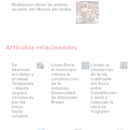
Realizarán obras de puesta
en valor del Museo del Subte
Artículos relacionados
Se
Línea Roca:
Licitan la
demoran
el municipio
renovación
las obras y
retoma la
de la vía
el ramal
construcción
cuádruple
Temperley
de la
del Roca
– Haedo
estación
entre
seguirá
Universidad
Constitución
circulando
de Almirante
y Gerli y
por vía
Brown
relanzan la
única
obra de
hasta
Yrigoyen
octubre