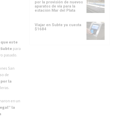
por la provisión de nuevos
aparatos de vía para la
estación Mar del Plata
Viajar en Subte ya cuesta
$1684
 que este
l Subte
para
ro pasado.
ones San
eso de
,
por la
Heras.
rmaron en un
legal” la
a