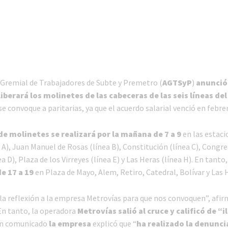
 Gremial de Trabajadores de Subte y Premetro (
AGTSyP
)
anunció
liberará los molinetes de las cabeceras de las seis líneas de
e convoque a paritarias, ya que el acuerdo salarial venció en febre
de molinetes se realizará por la mañana de 7 a 9
en las estaci
 A), Juan Manuel de Rosas (línea B), Constitución (línea C), Congr
 D), Plaza de los Virreyes (línea E) y Las Heras (línea H). En tanto
e 17 a 19
en Plaza de Mayo, Alem, Retiro, Catedral, Bolívar y Las 
a reflexión a la empresa Metrovías para que nos convoquen”, afi
n tanto, la operadora
Metrovías salió al cruce y calificó de “i
un comunicado
la empresa
explicó que “
ha realizado la denunci