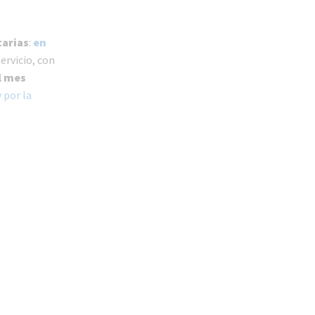
tarias
:
en
ervicio, con
l mes
 por la