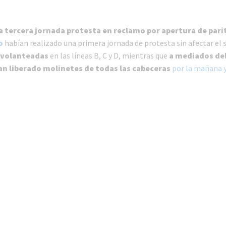
la tercera jornada protesta en reclamo por apertura de pari
o
habían realizado una primera jornada de protesta sin afectar el s
 volanteadas
en las líneas B, C y D, mientras que
a mediados de
n liberado molinetes de todas las cabeceras
por la mañana y