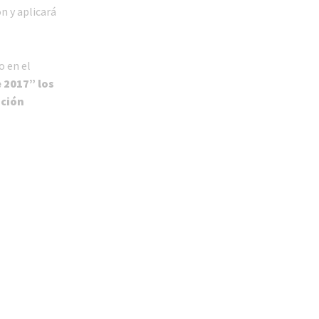
n y aplicará
o en el
 2017” los
ación