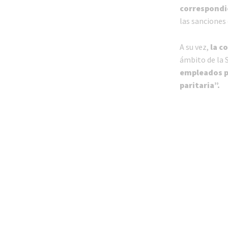
correspondi
las sanciones
A su vez,
la c
ámbito de la 
empleados p
paritaria”.