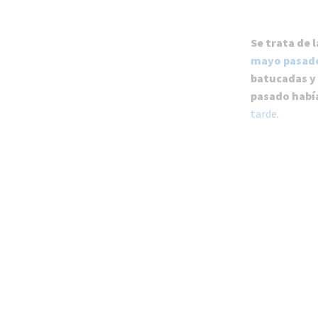
Se trata de 
mayo pasad
batucadas y
pasado había
tarde
.