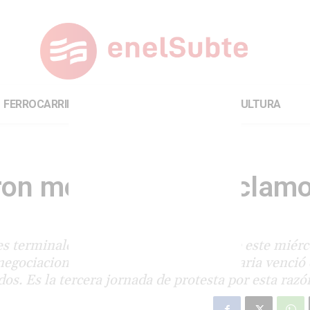
FERROCARRILES
INTERNACIONAL
CULTURA
ron molinetes en reclamo
s terminales de las seis líneas de Subte este miérc
egociaciones salariales, ya que la paritaria venció
os. Es la tercera jornada de protesta por esta razó