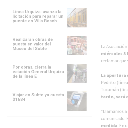
Línea Urquiza: avanza la
licitación para reparar un
puente en Villa Bosch
Realizarán obras de
puesta en valor del
La Asociación
Museo del Subte
miércoles 5 
reclamar que s
Por obras, cierra la
estación General Urquiza
La apertura 
de la línea E
Pedrito (línea
Tucumán (línea
Viajar en Subte ya cuesta
tarde, será d
$1684
“Llamamos a l
comunicado. E
medida
. En 