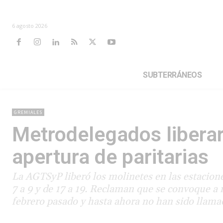
6 agosto 2026
SUBTERRÁNEOS
GREMIALES
Metrodelegados libera
apertura de paritarias
La AGTSyP liberó los molinetes en las estacione
7 a 9 y de 17 a 19. Reclaman que se convoque a n
febrero pasado y hasta ahora no han sido llamad