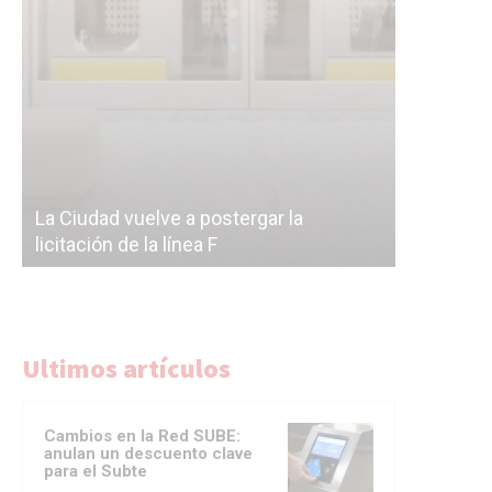
Subterrán
a
cáscara v
La Ciudad vuelve a postergar la
correr a 
licitación de la línea F
del Subte
Ultimos artículos
Cambios en la Red SUBE:
anulan un descuento clave
para el Subte