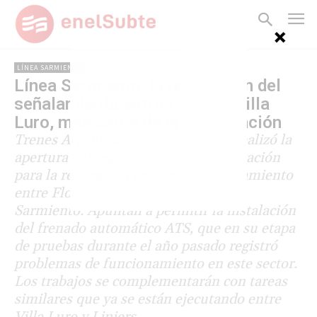
LÍNEA SARMIENTO
Línea Sarmiento: la renovación del
señalamiento entre Flores y Villa
Luro, más cerca de la adjudicación
Trenes Argentinos Infraestructura realizó la
apertura del segundo sobre de la licitación
para la realización de obras de señalamiento
entre Flores y Villa Luro, en la línea
Sarmiento. Apuntan a permitir la instalación
del frenado automático ATS, que en su etapa
de pruebas durante el año pasado registró
problemas de funcionamiento en este sector.
Los trabajos se complementarán con tareas
similares que ya se están ejecutando entre
Villa Luro y Liniers.