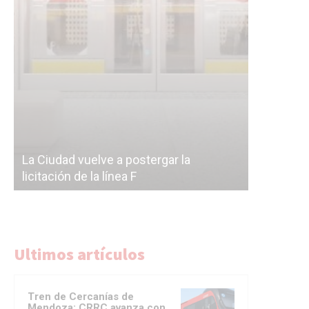
Subterrán
a
cáscara v
La Ciudad vuelve a postergar la
correr a 
licitación de la línea F
del Subte
Ultimos artículos
Tren de Cercanías de
Mendoza: CRRC avanza con