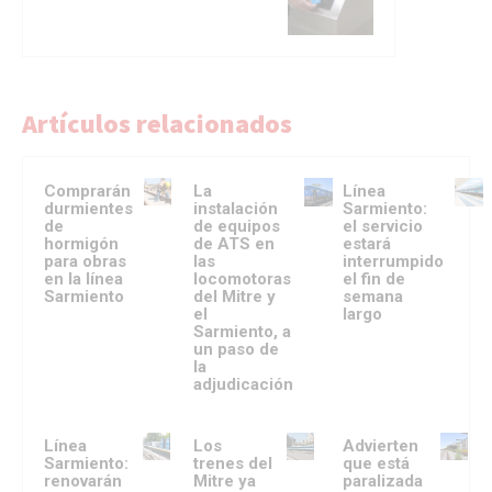
Artículos relacionados
Comprarán
La
Línea
durmientes
instalación
Sarmiento:
de
de equipos
el servicio
hormigón
de ATS en
estará
para obras
las
interrumpido
en la línea
locomotoras
el fin de
Sarmiento
del Mitre y
semana
el
largo
Sarmiento, a
un paso de
la
adjudicación
Línea
Los
Advierten
Sarmiento:
trenes del
que está
renovarán
Mitre ya
paralizada