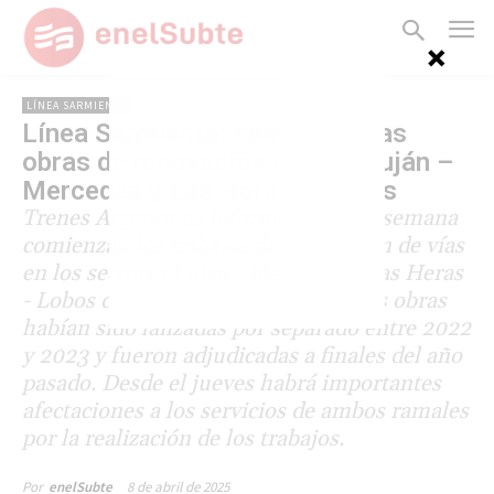
LÍNEA SARMIENTO
Línea Sarmiento: comienzan las
obras de renovación de vías Luján –
Mercedes y Las Heras – Lobos
Trenes Argentinos informó que esta semana
comienzan los trabajos de renovación de vías
en los sectores Luján - Mercedes y Las Heras
- Lobos de la línea Sarmiento. Ambas obras
habían sido lanzadas por separado entre 2022
y 2023 y fueron adjudicadas a finales del año
pasado. Desde el jueves habrá importantes
afectaciones a los servicios de ambos ramales
por la realización de los trabajos.
8 de abril de 2025
Por
enelSubte