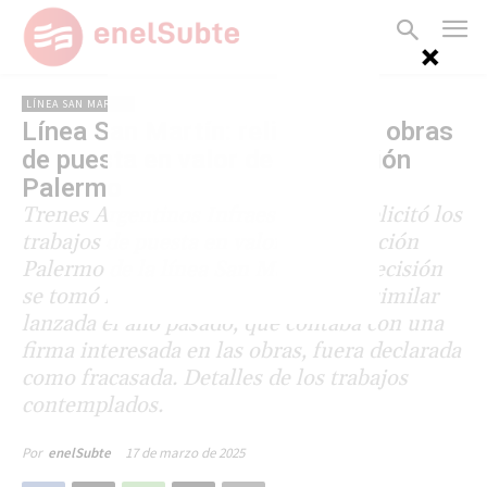
LÍNEA SAN MARTÍN
Línea San Martín: relicitan las obras
de puesta en valor de la estación
Palermo
Trenes Argentinos Infraestructura relicitó los
trabajos de puesta en valor de la estación
Palermo de la línea San Martín. La decisión
se tomó luego de que una licitación similar
lanzada el año pasado, que contaba con una
firma interesada en las obras, fuera declarada
como fracasada. Detalles de los trabajos
contemplados.
17 de marzo de 2025
Por
enelSubte