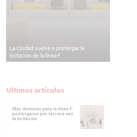
Subterrán
a
cáscara v
La Ciudad vuelve a postergar la
correr a 
licitación de la línea F
del Subte
Ultimos artículos
Más demoras para la línea F:
postergaron por tercera vez
la licitación