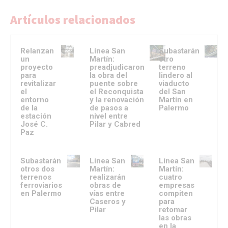
Artículos relacionados
Relanzan
Línea San
Subastarán
un
Martín:
otro
proyecto
preadjudicaron
terreno
para
la obra del
lindero al
revitalizar
puente sobre
viaducto
el
el Reconquista
del San
entorno
y la renovación
Martín en
de la
de pasos a
Palermo
estación
nivel entre
José C.
Pilar y Cabred
Paz
Subastarán
Línea San
Línea San
otros dos
Martín:
Martín:
terrenos
realizarán
cuatro
ferroviarios
obras de
empresas
en Palermo
vías entre
compiten
Caseros y
para
Pilar
retomar
las obras
en la