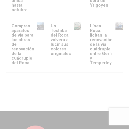
única
obra de
hasta
Yrigoyen
octubre
Compran
Un
Línea
aparatos
Toshiba
Roca:
de vía para
del Roca
licitan la
las obras
volverá a
renovación
de
lucir sus
de la vía
renovación
colores
cuádruple
de la
originales
entre Gerli
cuádruple
y
del Roca
Temperley