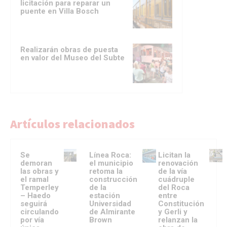
licitación para reparar un
puente en Villa Bosch
Realizarán obras de puesta
en valor del Museo del Subte
Artículos relacionados
Se
Línea Roca:
Licitan la
demoran
el municipio
renovación
las obras y
retoma la
de la vía
el ramal
construcción
cuádruple
Temperley
de la
del Roca
– Haedo
estación
entre
seguirá
Universidad
Constitución
circulando
de Almirante
y Gerli y
por vía
Brown
relanzan la