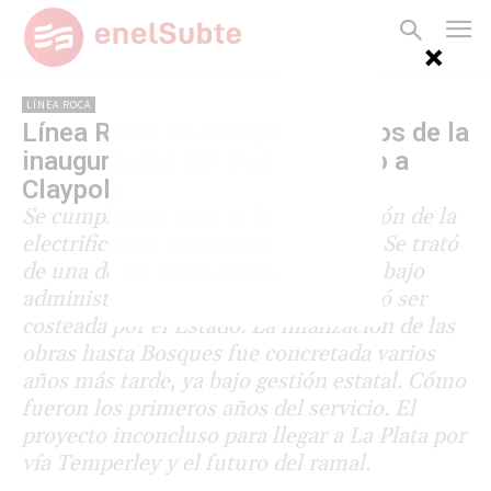
LÍNEA ROCA
Línea Roca: se cumplen 20 años de la
inauguración del tren eléctrico a
Claypole
Se cumplen 20 años de la inauguración de la
electrificación Temperley - Claypole. Se trató
de una de las pocas obras ejecutadas bajo
administración privada, aunque debió ser
costeada por el Estado. La finalización de las
obras hasta Bosques fue concretada varios
años más tarde, ya bajo gestión estatal. Cómo
fueron los primeros años del servicio. El
proyecto inconcluso para llegar a La Plata por
vía Temperley y el futuro del ramal.