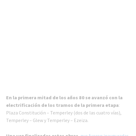
En la primera mitad de los años 80 se avanzó con la
electrificación de los tramos de la primera etapa
:
Plaza Constitución – Temperley (dos de las cuatro vías),
Temperley – Glew y Temperley – Ezeiza.
Una vez finalizadas estas obras
,
que fueron inauguradas