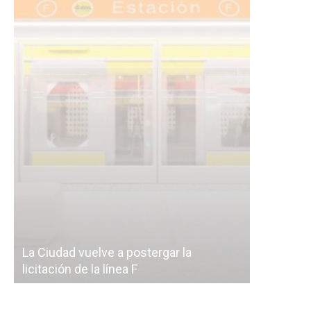
Subterrán
a
cáscara v
La Ciudad vuelve a postergar la
correr a 
licitación de la línea F
del Subte