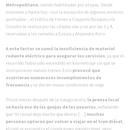
Metropolitano
, siendo habilitadas por etapas. Desde
entonces y hasta hoy –con la excepción de algunos servicios
puntuales–, el tráfico de trenes a Claypole/Bosques/vía
Circuito se realiza por las citadas vías y no por las 3 y 4,
reservadas a los ramales a Ezeiza y Alejandro Korn.
A este factor se sumó la insuficiencia de material
rodante eléctrico para asegurar los servicios
, ya que el
recorrido había sido extendido en kilometraje sin que se
incorporaran nuevos trenes. Esto
provocó que
ocurrieran numerosos incumplimientos de
frecuencia
y se dieran malas condiciones de viaje.
Pocos meses después de la inauguración,
la prensa local
se hacía eco de las quejas de los usuarios
, señalando
que “el ramal deja mucho que desear […]
muchas
personas optaron por volver a viajar en el tren diésel
,
el cual se encuentra el condiciones paupérrimas, pero