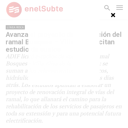
LÍNEA ROCA
Avanza el proyecto de renovación del
ramal Bosques – Villa Elisa: licitan
estudio de suelos
ADIF licitó estudios de suelo en el ramal
Bosques - Villa Elisa de la línea Roca: se
suman a los relevamientos topográficos,
hidráulicos e hidrológicos anunciados días
atrás. Los estudios apuntan a elaborar un
proyecto de renovación integral de vías del
ramal, lo que allanará el camino para la
rehabilitación de los servicios de pasajeros en
toda su extensión y para una potencial futura
electrificación.