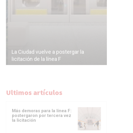
Subterrán
a
cáscara v
La Ciudad vuelve a postergar la
correr a 
licitación de la línea F
del Subte
Ultimos artículos
Más demoras para la línea F:
postergaron por tercera vez
la licitación