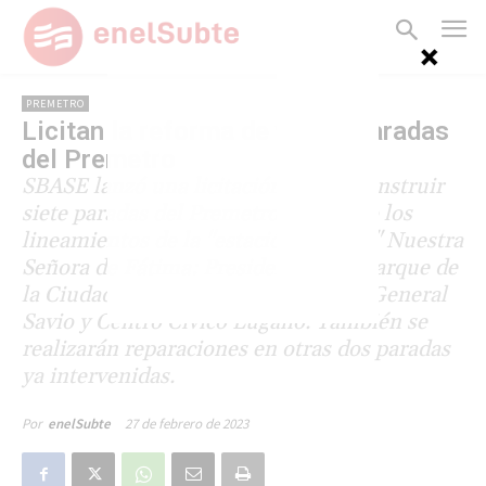
PREMETRO
Licitan la reforma de varias paradas
del Premetro
SBASE lanzó una licitación para reconstruir
siete paradas del Premetro siguiendo los
lineamientos de la "estación modelo" Nuestra
Señora de Fátima: Presidente Illia, Parque de
la Ciudad, Escalada, Pola, Ana Díaz, General
Savio y Centro Cívico Lugano. También se
realizarán reparaciones en otras dos paradas
ya intervenidas.
27 de febrero de 2023
Por
enelSubte