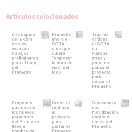
Artículos relacionados
A la espera
Premetro:
Tras las
de la obra
ahora el
críticas,
de vías,
GCBA
el GCBA
avanzan
dice que
da
trabajos
quiere
marcha
preliminares
“empezar
atrás y
para el loop
la obra de
pone en
del
vías” del
pausa el
Premetro
loop
proyecto
para
cerrar el
Premetro
Proponen
Crece el
Convocan a
que uno de
rechazo
una
los nuevos
al
movilización
paradores
proyecto
contra el
del Premetro
para
cierre del
lleve el
cerrar el
Premetro
nombre del
Premetro