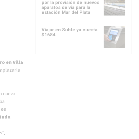
por la provisión de nuevos
aparatos de vía para la
estación Mar del Plata
Viajar en Subte ya cuesta
$1684
o en Villa
emplazarla
la nueva
aba
nos
ciado
.
s”,