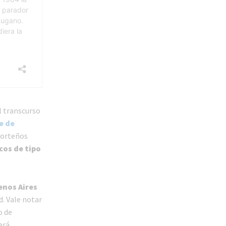
l transcurso
e de
porteños
cos de tipo
enos Aires
d. Vale notar
o de
ará