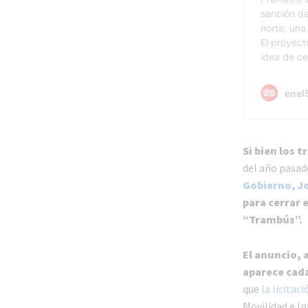
Si bien los 
del año pasad
Gobierno, J
para cerrar 
“Trambús”.
El anuncio,
aparece cad
que
la licitac
Movilidad e I