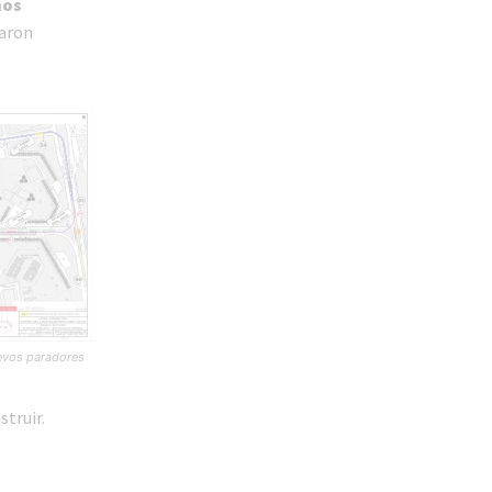
mos
laron
uevos paradores
truir.