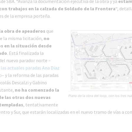
sde SBA. “Avanza la documentación ejecutiva de la obra y ya
esta
n trabajos en la calzada de Soldado de la Frontera
“, detal
s de la empresa porteña.
la obra de apeaderos
que
e la misma licitación,
no
 en la situación desde
ado
. Está finalizada la
del nuevo parador norte –
 las actuales paradas Ana Díaz
o
– y la reforma de las paradas
icolás Descalzi y Gabino
stante,
no ha comenzado la
Plano de la obra del loop, con los tres n
de las otras dos nuevas
ntempladas
, tentativamente
ro y Sur, que estarán localizadas en el nuevo tramo de vías a cons