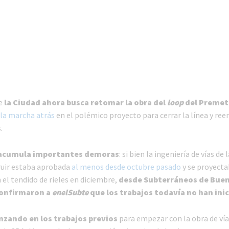
de
la Ciudad ahora busca retomar la obra del
loop
del Premetr
la marcha atrás
en el polémico proyecto para cerrar la línea y re
.
 acumula importantes demoras
: si bien la ingeniería de vías de 
ruir estaba aprobada
al menos desde octubre pasado
y se proyect
el tendido de rieles en diciembre,
desde Subterráneos de Bue
confirmaron a
enelSubte
que los trabajos todavía no han ini
nzando en los trabajos previos
para empezar con la obra de vía