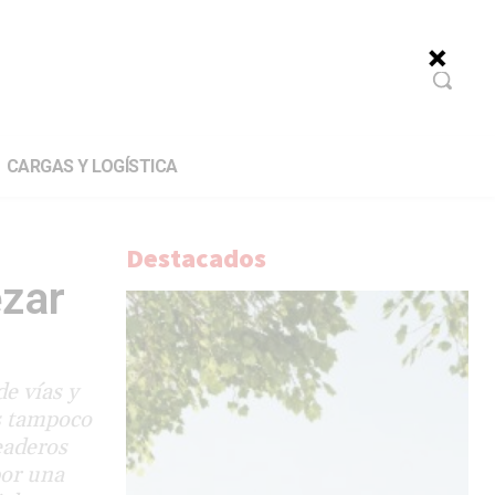
CARGAS Y LOGÍSTICA
Destacados
ezar
e vías y
es tampoco
eaderos
por una