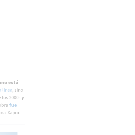
ano está
a línea
, sino
e los 2000-
y
 obra
fue
ina-Xapor.