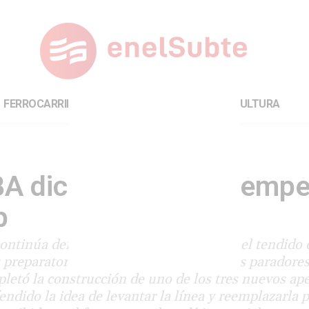
FERROCARRILES
INTERNACIONAL
CULTURA
BA dice que quiere “emp
p
continúa demorada. Todavía no arrancó el tendido d
s preparatorios en calzada. La obra de los parador
pletó la construcción de uno de los tres nuevos ap
ndido la idea de levantar la línea y reemplazarla 