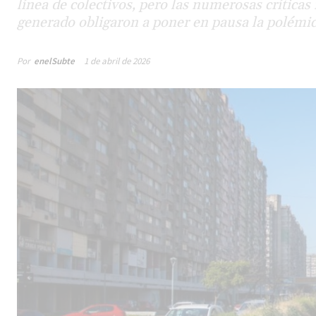
línea de colectivos, pero las numerosas críticas r
generado obligaron a poner en pausa la polémica
Por
enelSubte
1 de abril de 2026