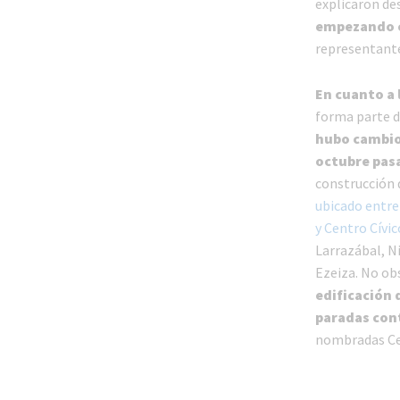
explicaron de
empezando co
representante
En cuanto a 
forma parte d
hubo cambios
octubre pas
construcción 
ubicado entre
y Centro Cívic
Larrazábal, N
Ezeiza. No ob
edificación 
paradas co
nombradas Cent