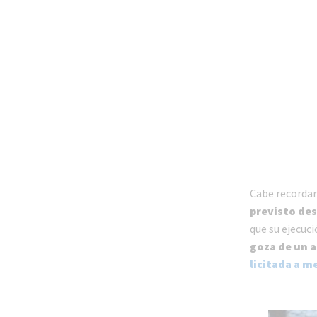
Cabe recorda
previsto de
que su ejecuci
goza de un a
licitada a m