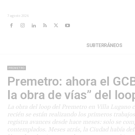
7 agosto 2026
SUBTERRÁNEOS
PREMETRO
Premetro: ahora el GC
la obra de vías” del loo
La obra del loop del Premetro en Villa Lugano 
recién se están realizando los primeros trabajo
registra avances desde hace meses: solo se com
contemplados. Meses atrás, la Ciudad había defe