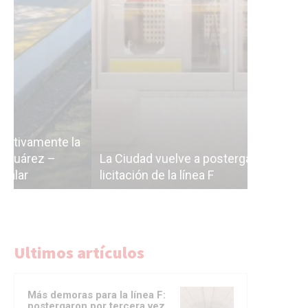
Subterrán
a
cáscara v
La Ciudad vuelve a postergar la
correr a 
licitación de la línea F
del Subte
Ultimos artículos
Más demoras para la línea F:
postergaron por tercera vez