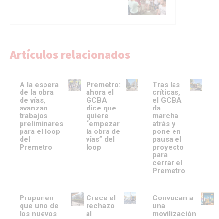
Artículos relacionados
A la espera
Premetro:
Tras las
de la obra
ahora el
críticas,
de vías,
GCBA
el GCBA
avanzan
dice que
da
trabajos
quiere
marcha
preliminares
“empezar
atrás y
para el loop
la obra de
pone en
del
vías” del
pausa el
Premetro
loop
proyecto
para
cerrar el
Premetro
Proponen
Crece el
Convocan a
que uno de
rechazo
una
los nuevos
al
movilización