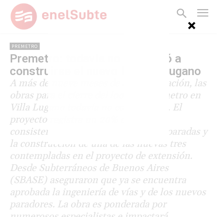
PREMETRO
Premetro: todavía no comenzó a
construirse el nuevo loop en Lugano
A más de nueve meses de su adjudicación, las
obras para el cierre del loop del Premetro en
Villa Lugano todavía no comenzaron. El
proyecto registra un 20% de avance,
consistente en la renovación de tres paradas y
la construcción de una de las nuevas tres
contempladas en el proyecto de extensión.
Desde Subterráneos de Buenos Aires
(SBASE) aseguraron que ya se encuentra
aprobada la ingeniería de vías y de los nuevos
paradores. La obra es ponderada por
numerosos especialistas e impactará