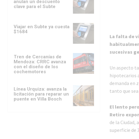
anulan un descuento
clave para el Subte
Viajar en Subte ya cuesta
$1684
La falta de 
habitualmen
sucesivas ge
Tren de Cercanías de
Mendoza: CRRC avanza
con el diseño de los
Un aspecto tan
cochemotores
hipotecarios a
demanda en zo
Línea Urquiza: avanza la
tanto que sea
licitación para reparar un
puente en Villa Bosch
El lento per
Retiro expon
de la Ciudad, 
superficie de 