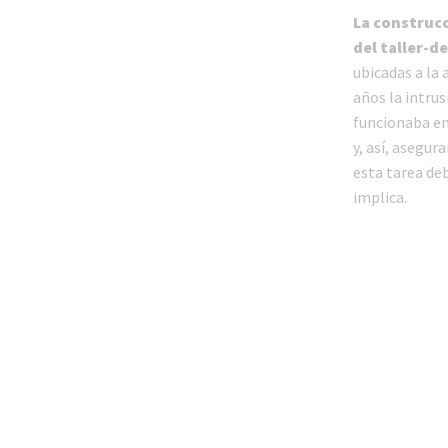
La construcc
del taller-d
ubicadas a la 
años la intrus
funcionaba en 
y, así, asegur
esta tarea de
implica.