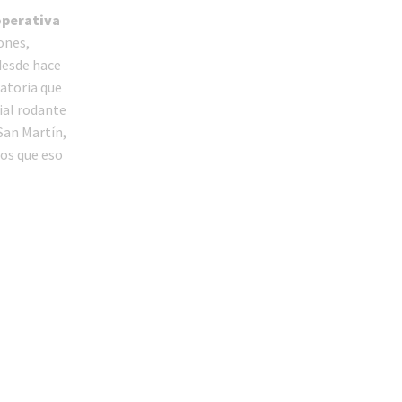
operativa
iones,
 desde hace
ratoria que
rial rodante
 San Martín,
vos que eso