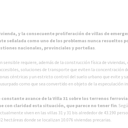
vivienda, y la consecuente proliferación de villas de emerge
te señalada como uno de los problemas nunca resueltos po
stiones nacionales, provinciales y porteñas
.
 sensible requiere, además de la construcción física de viviendas, 
ccesibles, soluciones de transporte que eviten la concentración d
nas céntricas y un estricto control del suelo urbano que evite y s
 usurpado como que sea convertido en objeto de la especulación in
o constante avance de la Villa 31 sobre los terrenos ferrovia
e con claridad esta situación, que parece no tener fin
. Seg
actualmente viven en las villas 31 y 31 bis alrededor de 43.190 pers
32 hectáreas donde se localizan 10.076 viviendas precarias.