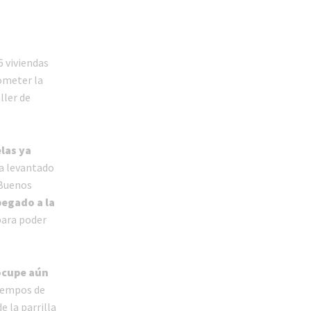
6 viviendas
ometer la
ller de
las ya
ya levantado
 Buenos
pegado a la
 para poder
 ocupe aún
tiempos de
 la parrilla