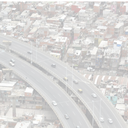
star en el sector privado por
Línea Mitre: dieron of
cambios sin fin al proyecto de
de baja la construcció
nea F
estación Nordelta