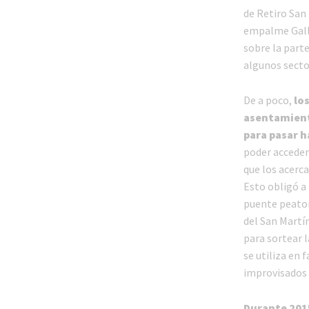
de Retiro San 
empalme Gallo
sobre la parte
algunos secto
De a poco,
los
asentamient
para pasar h
poder acceder 
que los acerc
Esto obligó a 
puente peaton
del San Martí
para sortear l
se utiliza en 
improvisados a
Durante 2015,