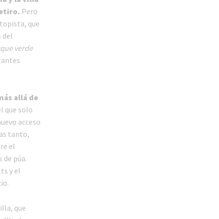
etiro.
Pero
topista, que
 del
que verde
itantes
más allá de
l que solo
(nuevo acceso
ras tanto,
re el
 de púa.
ts y el
io.
lla, que