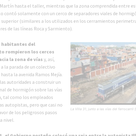
Martín hasta el taller, mientras que la zona comprendida entre est
 contó solamente con un cerco de separadores viales de hormigó
 superior (similares a los utilizados en los cerramientos perimetr
res de las líneas Roca y Sarmiento).
 habitantes del
o rompieron los cercos
acia la zona de vías
y, así,
a la parada de un colectivo
a hasta la avenida Ramos Mejía.
las autoridades a construir un
al de hormigón sobre las vías
n, tal como los empleados
as autopistas, pero que casi no
La Villa 31, junto a las vías del ferrocarril
favor de los peligrosos pasos
 nivel.
 el Gobierno porteño colocó una reja entre la autopista Illia