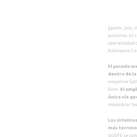
[quote_box_rig
precarias. El
operatividad d
Kilómetro 1 e
El pasado me
dentro de la
empalme Gallo
Aires.
El empl
única vía qu
maniobrar las
Los intentos 
más terrenos
UGOFE se cons