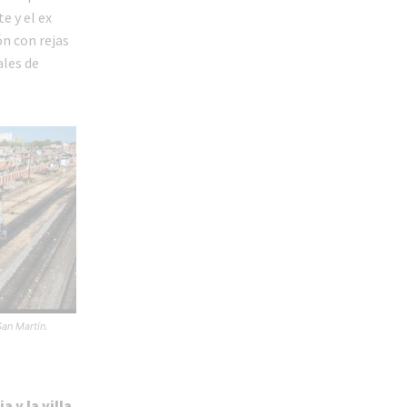
e y el ex
n con rejas
ales de
 San Martín.
 y la villa