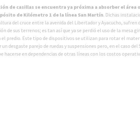
ión de casillas se encuentra ya próxima a absorber el área 
epósito de Kilómetro 1 de la línea San Martín
. Dichas instalac
altura del cruce entre la avenida del Libertador y Ayacucho, sufren
ión de sus terrenos; es tan así que ya se perdió el uso de la mesa gi
el predio. Este tipo de dispositivos se utilizan para rotar el mate
ar un desgaste parejo de ruedas y suspensiones pero, en el caso del
be hacerse en dependencias de otras líneas con los costos operati