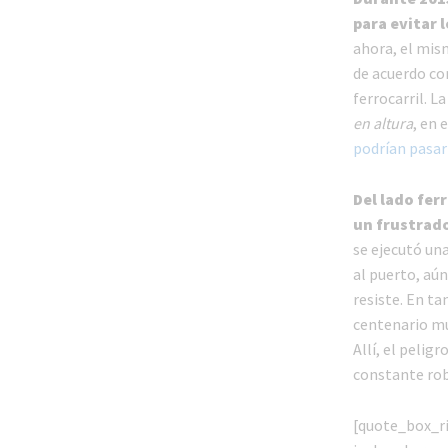
para evitar 
ahora, el mism
de acuerdo co
ferrocarril. L
en altura
, en 
podrían pasar
Del lado fer
un frustrado
se ejecutó una
al puerto, aún
resiste. En ta
centenario mu
Allí, el peligr
constante rob
[quote_box_ri