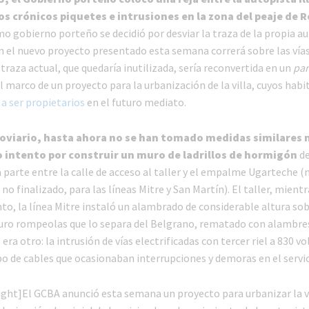
los crónicos piquetes e intrusiones en la zona del peaje de R
o gobierno porteño se decidió por desviar la traza de la propia au
n el nuevo proyecto presentado esta semana correrá sobre las vías
a traza actual, que quedaría inutilizada, sería reconvertida en un
par
el marco de un proyecto para la urbanización de la villa, cuyos hab
 a ser propietarios
en el futuro mediato.
roviario, hasta ahora no se han tomado medidas similares 
 intento por construir un muro de ladrillos de hormigón
de
 parte entre la calle de acceso al taller y el empalme Ugarteche 
 no finalizado, para las líneas Mitre y San Martín). El taller, mient
nto, la línea Mitre instaló un alambrado de considerable altura sob
ro rompeolas que lo separa del Belgrano, rematado con alambres
o era otro: la intrusión de vías electrificadas con tercer riel a 830 vol
o de cables que ocasionaban interrupciones y demoras en el servic
ght]El GCBA anunció esta semana un proyecto para urbanizar la vi