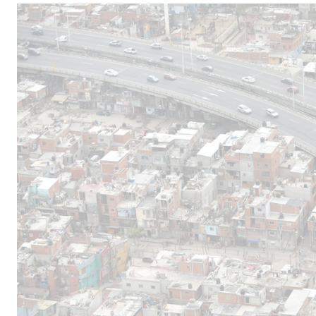
Male
los 
la lí