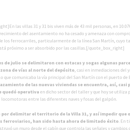
ht]En las villas 31 y 31 bis viven más de 43 mil personas, en 10.07
 crecimiento del asentamiento no ha cesado y amenaza con compr
e los ferrocarriles, particularmente de la línea San Martín, cuyo ta
stá próximo a ser absorbido por las casillas.[/quote_box_right]
s de julio se delimitaron con estacas y sogas algunas parce
 zona de vías al norte del depósito
, casi en inmediaciones del 
 que comunicaba la vía principal del San Martín con el puerto de
azamiento de las nuevas viviendas se encuentra, así, casi 
e quedó operativa
en dicho sector del taller y que hoy se utiliza
 locomotoras entre las diferentes naves y fosas del galpón.
por delimitar el territorio de la Villa 31, y así impedir que
 ferroviarios, han sido hasta ahora de limitado éxito
. En 
truyó un muro desde el cabín que controla las señales y cambios de