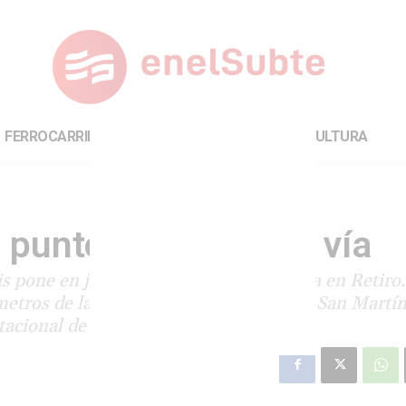
FERROCARRILES
INTERNACIONAL
CULTURA
a punto de invadir la vía
s pone en jaque la operación ferroviaria en Retiro.
 metros de la vía principal del ferrocarril San Martí
tacional de miles de personas.