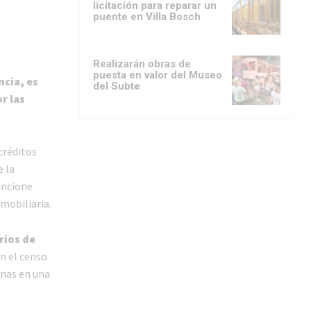
licitación para reparar un
puente en Villa Bosch
Realizarán obras de
puesta en valor del Museo
ncia, es
del Subte
r las
créditos
e la
ancione
mobiliaria.
rios de
ún el censo
onas en una