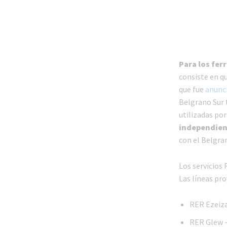
Para los fer
consiste en q
que fue
anunc
Belgrano Sur t
utilizadas por
independient
con el Belgra
Los servicios
Las líneas pro
RER Ezeiza
RER Glew –