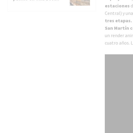
estaciones
d
Central) y un
tres etapas. 
San Martín c
un render ani
cuatro años. L