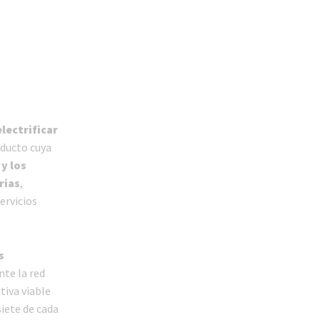
electrificar
aducto cuya
s
y los
rias
,
ervicios
s
nte la red
tiva viable
iete de cada