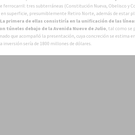
e ferrocarril: tres subterráneas (Constitución Nueva, Obelisco y C
a en superficie, presumiblemente Retiro Norte, además de estar p
La primera de ellas consistiría en la unificación de las línea
on túneles debajo de la Avenida Nueve de Julio
, tal como se
mado que acompañó la presentación, cuya concreción se estima en
a inversión sería de 1800 millones de dólares.