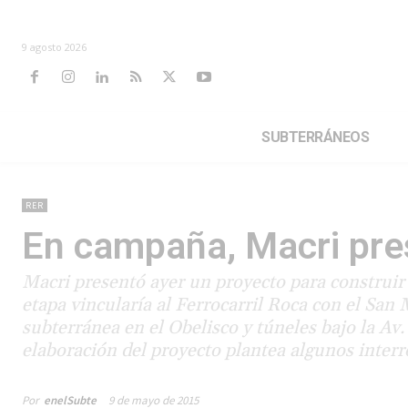
9 agosto 2026
SUBTERRÁNEOS
RER
En campaña, Macri pre
Macri presentó ayer un proyecto para construi
etapa vincularía al Ferrocarril Roca con el San 
subterránea en el Obelisco y túneles bajo la Av.
elaboración del proyecto plantea algunos interr
Por
enelSubte
9 de mayo de 2015