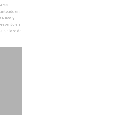
orreo
lanteado en
s Roca y
 presentó en
 un plazo de