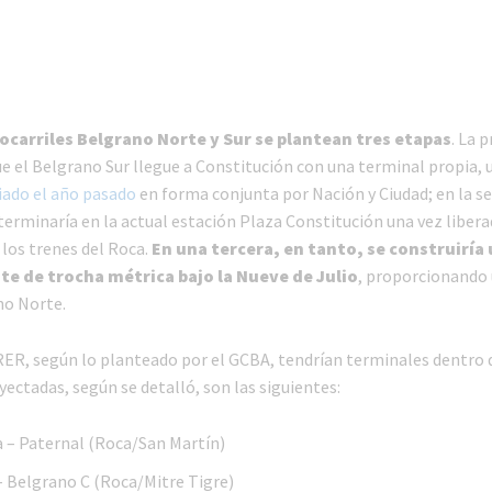
rocarriles Belgrano Norte y Sur se plantean tres etapas
. La 
ue el Belgrano Sur llegue a Constitución con una terminal propia,
iado el año pasado
en forma conjunta por Nación y Ciudad; en la se
erminaría en la actual estación Plaza Constitución una vez liberad
 los trenes del Roca.
En una tercera, en tanto, se construiría
e de trocha métrica bajo la Nueve de Julio
, proporcionando 
no Norte.
 RER, según lo planteado por el GCBA, tendrían terminales dentro d
yectadas, según se detalló, son las siguientes:
 – Paternal (Roca/San Martín)
 Belgrano C (Roca/Mitre Tigre)