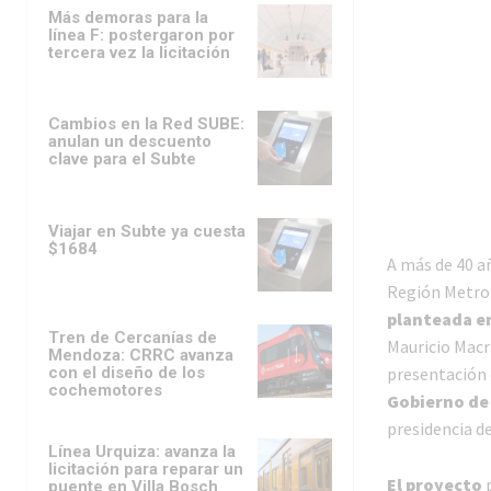
Más demoras para la
línea F: postergaron por
tercera vez la licitación
Cambios en la Red SUBE:
anulan un descuento
clave para el Subte
Viajar en Subte ya cuesta
$1684
A más de 40 a
Región Metro
planteada en
Tren de Cercanías de
Mauricio Macr
Mendoza: CRRC avanza
con el diseño de los
presentación 
cochemotores
Gobierno de
presidencia de
Línea Urquiza: avanza la
licitación para reparar un
El proyecto
p
puente en Villa Bosch