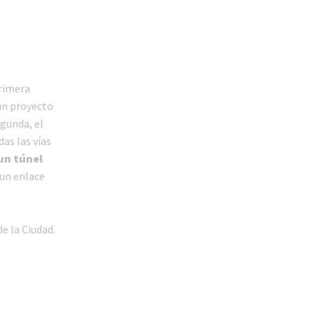
primera
 un proyecto
gunda, el
as las vías
 un túnel
un enlace
e la Ciudad.