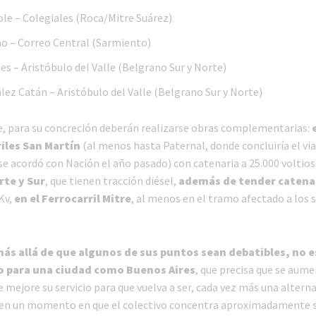
le – Colegiales (Roca/Mitre Suárez)
 – Correo Central (Sarmiento)
es – Aristóbulo del Valle (Belgrano Sur y Norte)
ez Catán – Aristóbulo del Valle (Belgrano Sur y Norte)
 para su concreción deberán realizarse obras complementarias:
riles San Martín
(al menos hasta Paternal, donde concluiría el vi
se acordó con Nación el año pasado) con catenaria a 25.000 voltio
rte y Sur
, que tienen tracción diésel,
además de tender catena
Kv,
en el Ferrocarril Mitre
, al menos en el tramo afectado a los s
ás allá de que algunos de sus puntos sean debatibles, no e
o para una ciudad como Buenos Aires
, que precisa que se aume
se mejore su servicio para que vuelva a ser, cada vez más una alterna
 en un momento en que el colectivo concentra aproximadamente s