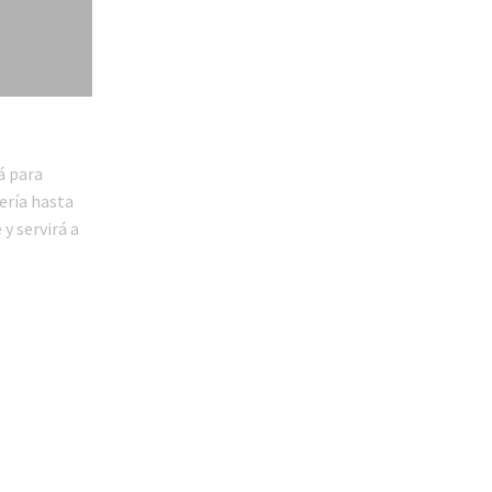
á para
dería hasta
y servirá a