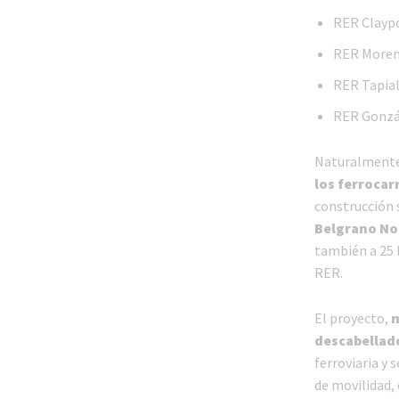
RER Claypo
RER Moreno
RER Tapial
RER Gonzál
Naturalmente,
los ferrocar
construcción 
Belgrano No
también a 25 
RER.
El proyecto,
m
descabellad
ferroviaria y 
de movilidad,