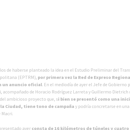
ños de haberse planteado la idea en el Estudio Preliminar del Tran
politana (EPTRM),
por primera vez la Red de Expreso Regiona
 un anuncio oficial
. En el mediodía de ayer el Jefe de Gobierno
i, acompañado de Horacio Rodríguez Larreta y Guillermo Dietrich 
del ambicioso proyecto que, s
i bien se presentó como una inici
 la Ciudad, tiene tono de campaña
y podría concretarse en una
 Macri.
resentado ayer
consta de 16 kilómetros de túneles y cuatro