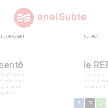
FERROCARRILES
INTERNACIONAL
CULTURA
sentó un proyecto de RE
r la Red de Expreso Regional (RER), que en una pr
Martín y el Mitre. Se construiría una nueva estació
 9 de Julio. La escasa coordinación con Nación en l
ogantes.