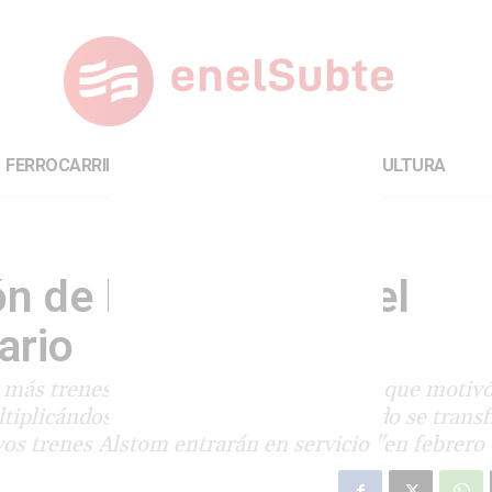
FERROCARRILES
INTERNACIONAL
CULTURA
n de la línea H sin el
ario
 más trenes para cubrir la extensión, lo que moti
tiplicándose las quejas. Recién el sábado se transf
s trenes Alstom entrarán en servicio "en febrero