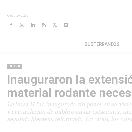
6 agosto 2026
SUBTERRÁNEOS
LÍNEA H
Inauguraron la extensió
material rodante neces
La línea H fue inaugurada sin poner en servicio
y acumulación de público en las estaciones, mul
segundo Siemens reformado. En tanto, los nuevo