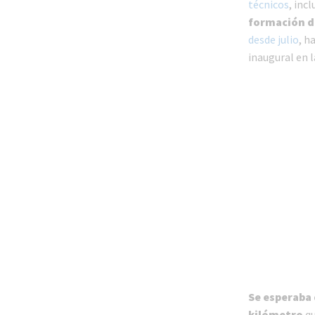
técnicos
, inc
formación d
desde julio
, h
inaugural en l
Se esperaba 
kilómetro
qu