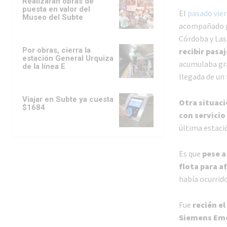
Realizarán obras de
puesta en valor del
El
pasado vie
Museo del Subte
acompañado po
Córdoba y Las 
Por obras, cierra la
recibir pasa
estación General Urquiza
acumulaba gra
de la línea E
llegada de un 
Viajar en Subte ya cuesta
Otra situaci
$1684
con servicio
última estació
Es que
pese a
flota para 
había ocurrid
Fue
recién e
Siemens Em