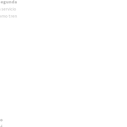
 segunda
 servicio
como tren
ro
mó