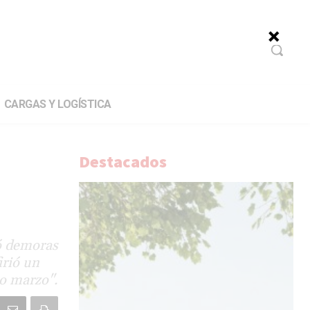
CARGAS Y LOGÍSTICA
Destacados
vó demoras
irió un
 o marzo".