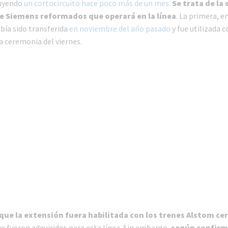
luyendo
un cortocircuito hace poco más de un mes
.
Se trata de la
e Siemens reformados que operará en la línea
. La primera, en
abía sido transferida
en noviembre del año pasado
y fue utilizada 
a ceremonia del viernes.
que la extensión fuera habilitada con los trenes Alstom ce
e fueron adquiridos para esta línea. Sin embargo,
según confir