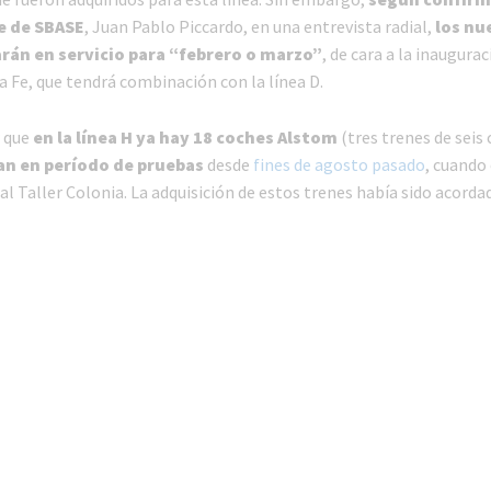
e de SBASE
, Juan Pablo Piccardo, en una entrevista radial,
los nu
rán en servicio para “febrero o marzo”
, de cara a la inaugurac
a Fe, que tendrá combinación con la línea D.
r que
en la línea H ya hay 18 coches Alstom
(tres trenes de seis
an en período de pruebas
desde
fines de agosto pasado
, cuando
 al Taller Colonia. La adquisición de estos trenes había sido acorda