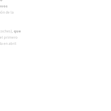
evos
ión de la
 coches),
que
 el primero
da en abril