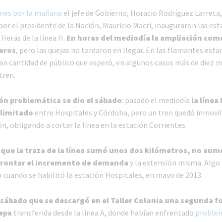
rnes por la mañana
el jefe de Gobierno, Horacio Rodríguez Larreta,
r el presidente de la Nación, Mauricio Macri, inauguraron las est
Heras de la línea H.
En horas del mediodía la ampliación com
jeros
, pero las quejas no tardaron en llegar. En las flamantes esta
n cantidad de público que esperó, en algunos casos más de diez m
tren.
ón problemática se dio el sábado
: pasado el mediodía
la línea
 limitado
entre Hospitales y Córdoba, pero un tren quedó inmovil
n, obligando a cortar la línea en la estación Corrientes.
 que la traza de la línea sumó unos dos kilómetros, no aum
afrontar el incremento de demanda
y la extensión misma. Algo 
o cuando se habilitó la estación Hospitales, en mayo de 2013.
l sábado que se descargó en el Taller Colonia una segunda 
epa
transferida desde la línea A, donde habían enfrentado
proble