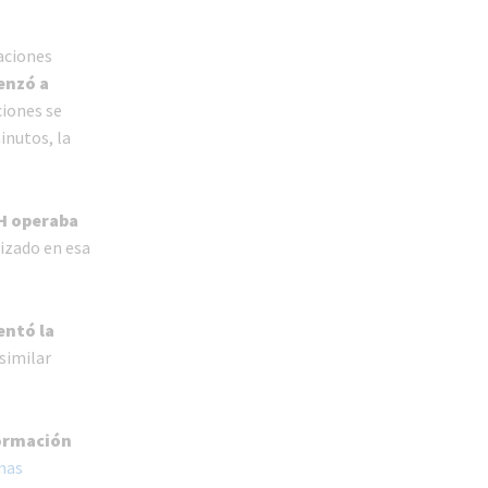
aciones
enzó a
ciones se
inutos, la
 H operaba
izado en esa
entó la
similar
formación
mas