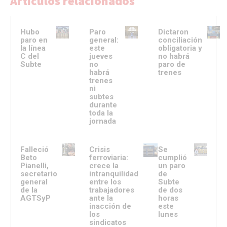
Artículos relacionados
Hubo
Paro
Dictaron
paro en
general:
conciliación
la línea
este
obligatoria y
C del
jueves
no habrá
Subte
no
paro de
habrá
trenes
trenes
ni
subtes
durante
toda la
jornada
Falleció
Crisis
Se
Beto
ferroviaria:
cumplió
Pianelli,
crece la
un paro
secretario
intranquilidad
de
general
entre los
Subte
de la
trabajadores
de dos
AGTSyP
ante la
horas
inacción de
este
los
lunes
sindicatos