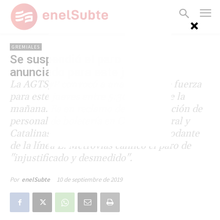
GREMIALES
Se suspendió el paro de Subte
anunciado para este jueves
La AGTSyP convocó a una medida de fuerza
para este jueves entre 5:30 y 10:30 de la
mañana. Es en reclamo de la designación de
personal de boletería en Correo Central y
Catalinas y por la crisis de material rodante
de la línea E. Metrovías calificó el paro de
"injustificado y desmedido".
10 de septiembre de 2019
Por
enelSubte