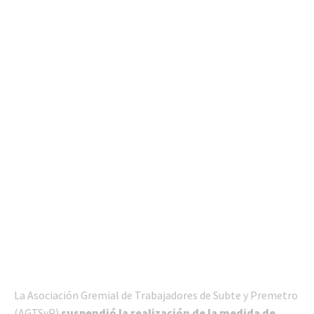
La Asociación Gremial de Trabajadores de Subte y Premetro
(AGTSyP)
suspendió la realización de la medida de