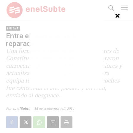
LÍNEA E
Entra en servicio un tren GEE
reparado
Una formación remozada en los talleres de
Constitución retornó a servicio. Repararon
carrocería, pintaron y limpiaron interiores y
actualizaron el sistema eléctrico: ahora
equipa luces LED. La reforma de 64 coches
fue cancelada el año pasado y un tren,
enviado al desguace.
15 de septiembre de 2014
Por
enelSubte