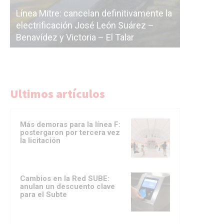
Subterrá
a
cáscara v
La Ciudad vuelve a postergar la
correr a 
licitación de la línea F
del Subt
Ultimos artículos
Más demoras para la línea F:
postergaron por tercera vez
la licitación
Cambios en la Red SUBE:
anulan un descuento clave
para el Subte