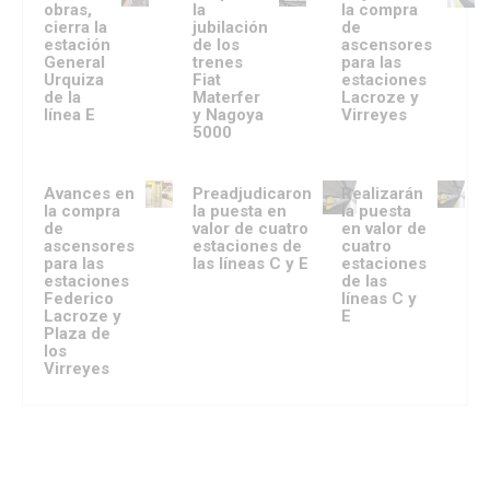
obras,
la
la compra
cierra la
jubilación
de
estación
de los
ascensores
General
trenes
para las
Urquiza
Fiat
estaciones
de la
Materfer
Lacroze y
línea E
y Nagoya
Virreyes
5000
Avances en
Preadjudicaron
Realizarán
la compra
la puesta en
la puesta
de
valor de cuatro
en valor de
ascensores
estaciones de
cuatro
para las
las líneas C y E
estaciones
estaciones
de las
Federico
líneas C y
Lacroze y
E
Plaza de
los
Virreyes