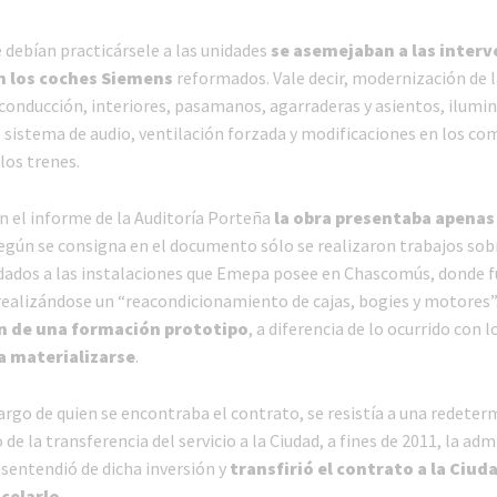
 debían practicársele a las unidades
se asemejaban a las inter
n los coches Siemens
reformados. Vale decir, modernización de l
onducción, interiores, pasamanos, agarraderas y asientos, ilumin
e sistema de audio, ventilación forzada y modificaciones en los c
los trenes.
n el informe de la Auditoría Porteña
la obra presentaba apenas
gún se consigna en el documento sólo se realizaron trabajos sob
dados a las instalaciones que Emepa posee en Chascomús, donde 
ealizándose un “reacondicionamiento de cajas, bogies y motores”
n de una formación prototipo
, a diferencia de lo ocurrido con 
a materializarse
.
argo de quien se encontraba el contrato, se resistía a una redeter
 de la transferencia del servicio a la Ciudad, a fines de 2011, la ad
sentendió de dicha inversión y
transfirió el contrato a la Ciud
celarlo.