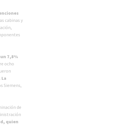
venciones
as cabinas y
ación,
omponentes
 un 7,8%
re ocho
fueron
.
La
los Siemens,
minación de
ministración
ad, quien