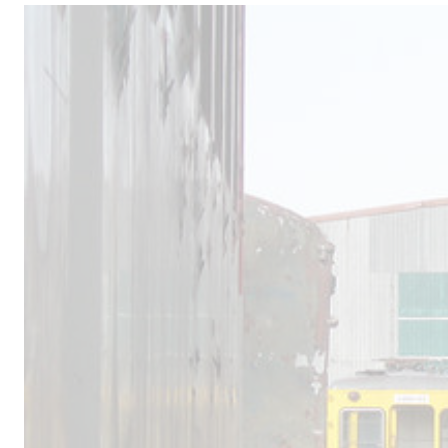
Male
los 
la lí