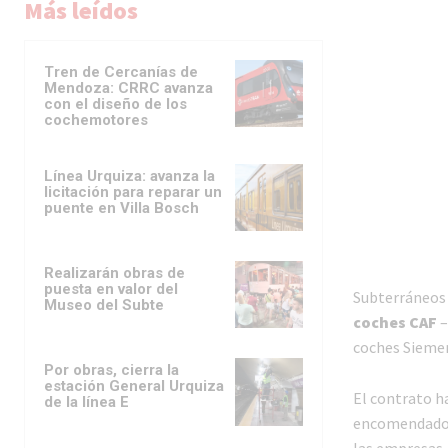
Más leídos
Tren de Cercanías de
Mendoza: CRRC avanza
con el diseño de los
cochemotores
Línea Urquiza: avanza la
licitación para reparar un
puente en Villa Bosch
Realizarán obras de
puesta en valor del
Subterráneos 
Museo del Subte
coches CAF
–
coches Siemen
Por obras, cierra la
estación General Urquiza
El contrato h
de la línea E
encomendado l
las empresas 