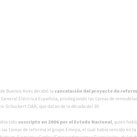
de Buenos Aires decidió la
cancelación del proyecto de reform
 General Eléctrica Española, privilegiando las tareas de remodelac
s-Schuckert O&K, que datan de la década del 30.
abía sido
suscripto en 2006 por el Estado Nacional
, quien habí
as tareas de reforma al grupo Emepa, el cual había vencido en la l
Alstom, Siemens y Emfer (Emprendimientos Ferroviarios, de los