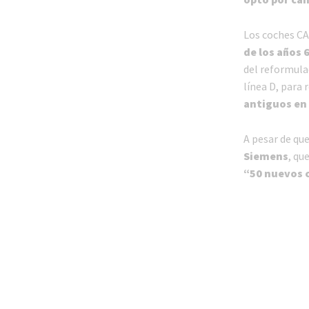
Los coches CA
de los años 
del reformula
línea D, para 
antiguos en 
A pesar de que
Siemens
, qu
“50 nuevos 