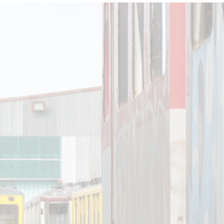
star en el sector privado por
Línea Mitre: dieron of
cambios sin fin al proyecto de
de baja la construcció
nea F
estación Nordelta