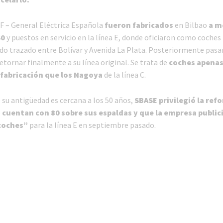
F – General Eléctrica Española
fueron fabricados
en Bilbao
a m
60
y puestos en servicio en la línea E, donde oficiaron como coches
do trazado entre Bolívar y Avenida La Plata. Posteriormente pasar
retornar finalmente a su línea original. Se trata de
coches apena
fabricación que los Nagoya
de la línea C.
 su antigüedad es cercana a los 50 años,
SBASE privilegió la ref
e
cuentan con 80 sobre sus espaldas y que la empresa publi
coches”
para la línea E en septiembre pasado.