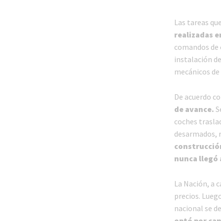
Las tareas que
realizadas e
comandos de c
instalación d
mecánicos de 
De acuerdo co
de avance.
Se
coches trasla
desarmados, r
construcció
nunca llegó 
La Nación, a c
precios. Luego
nacional se de
optó por can