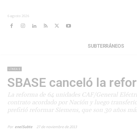
6 agosto 2026
SUBTERRÁNEOS
LÍNEA E
SBASE canceló la refo
La reforma de 64 unidades CAF/General Eléctri
contrato acordado por Nación y luego transferid
prefirió reformar Siemens, que son 30 años más
Por
enelSubte
27 de noviembre de 2013