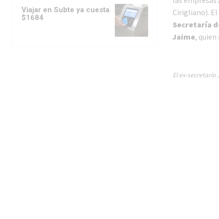
Viajar en Subte ya cuesta
Cirigliano). El
$1684
Secretaría 
Jaime
, quien
El ex-secretario