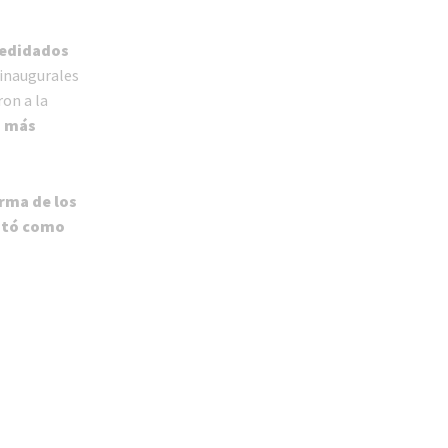
edidados
 inaugurales
on a la
s más
orma de los
citó como