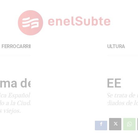
FERROCARRILES
INTERNACIONAL
CULTURA
rma de 64 coches GEE
ca Española fue cancelada por SBASE. Se trata de
o a la Ciudad. Si bien son trenes de mediados de lo
 viejos.