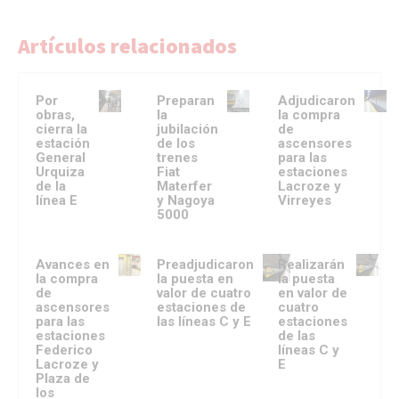
Artículos relacionados
Por
Preparan
Adjudicaron
obras,
la
la compra
cierra la
jubilación
de
estación
de los
ascensores
General
trenes
para las
Urquiza
Fiat
estaciones
de la
Materfer
Lacroze y
línea E
y Nagoya
Virreyes
5000
Avances en
Preadjudicaron
Realizarán
la compra
la puesta en
la puesta
de
valor de cuatro
en valor de
ascensores
estaciones de
cuatro
para las
las líneas C y E
estaciones
estaciones
de las
Federico
líneas C y
Lacroze y
E
Plaza de
los