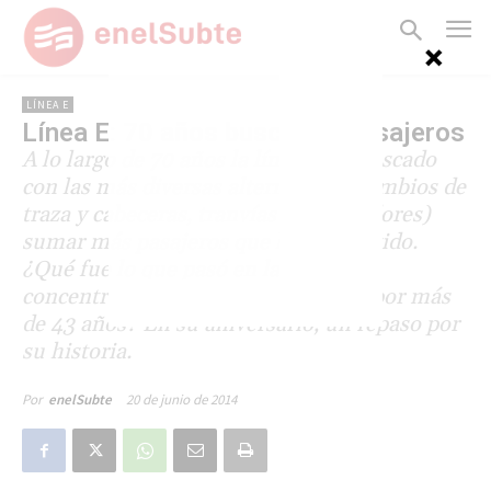
LÍNEA E
Línea E: 70 años buscando pasajeros
A lo largo de 70 años la línea E ha buscado
con las más diversas alternativas (cambios de
traza y cabeceras, tranvías alimentadores)
sumar más pasajeros que le den sentido.
¿Qué fue lo que pasó en la línea que
concentró todas las inauguraciones por más
de 43 años? En su aniversario, un repaso por
su historia.
20 de junio de 2014
Por
enelSubte