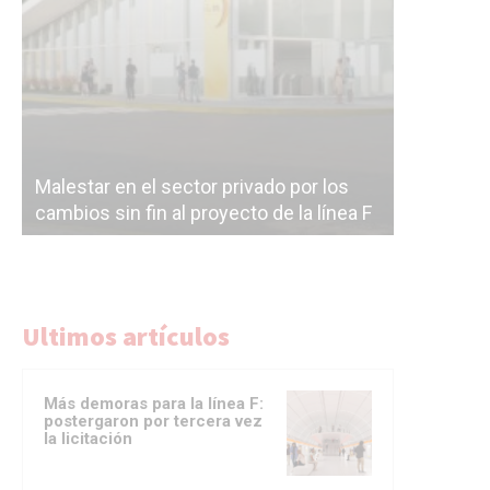
Línea Mit
Línea Mitre: dieron oficialmente de baja
electrifi
la construcción de la estación Nordelta
Benavídez
Ultimos artículos
Más demoras para la línea F:
postergaron por tercera vez
la licitación