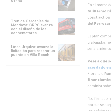
$1684
En el marco de
Guillermo D
Construction
Tren de Cercanías de
del Ferrocar
Mendoza: CRRC avanza
con el diseño de los
cochemotores
El plan compr
trabajados me
Línea Urquiza: avanza la
señalamiento 
licitación para reparar un
puente en Villa Bosch
Pese a que s
acordado en
Florencio
Ran
financiamie
administradas
“Lo firmado h
porque se ase
los próximos 