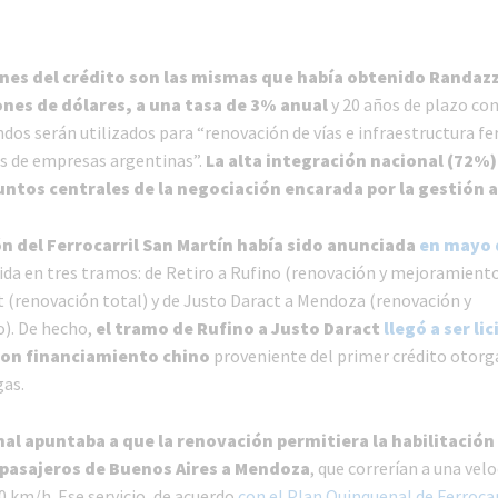
nes del crédito son las mismas que había obtenido Randaz
ones de dólares, a una tasa de 3% anual
y 20 años de plazo con
ndos serán utilizados para “renovación de vías e infraestructura fer
és de empresas argentinas”.
La alta integración nacional (72%)
untos centrales de la negociación encarada por la gestión a
n del Ferrocarril San Martín había sido anunciada
en mayo 
dida en tres tramos: de Retiro a Rufino (renovación y mejoramiento
t (renovación total) y de Justo Daract a Mendoza (renovación y
). De hecho,
el tramo de Rufino a Justo Daract
llegó a ser li
on financiamiento chino
proveniente del primer crédito otorg
as.
inal apuntaba a que la renovación permitiera la habilitación
 pasajeros de Buenos Aires a Mendoza
, que correrían a una vel
 km/h. Ese servicio, de acuerdo
con el Plan Quinquenal de Ferrocar