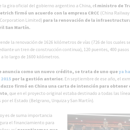
 la gira oficial del gobierno argentino a China, e
l ministro de T
ietrich firmó un acuerdo con la empresa CRCC
(China Railway
 Corporation Limited)
para la renovación de la infraestructur
ril San Martín.
ende la renovación de 1626 kilómetros de vías (726 de los cuales s
diante un tren de construcción continua), 120 puentes, 400 pasos a
a lo largo de 1600 kilómetros.
e anuncia como un nuevo crédito, se trata de uno que
ya ha
 2015
por la gestión anterior.
En septiembre de ese año, el exm
dazzo firmó en China una carta de intención para obtener 
nto
, que en el proyecto original estaba destinado a todas las líne
 por el Estado (Belgrano, Urquiza y San Martín).
oy es de suma importancia
gura el financiamiento para
años; así
garantizamos que