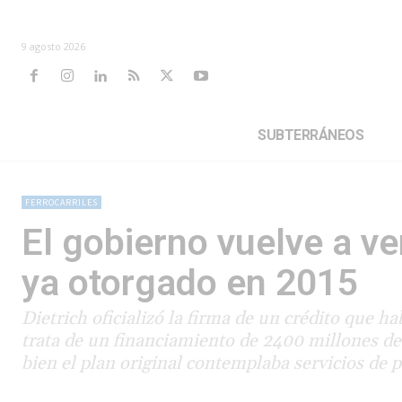
9 agosto 2026
SUBTERRÁNEOS
FERROCARRILES
El gobierno vuelve a v
ya otorgado en 2015
Dietrich oficializó la firma de un crédito que 
trata de un financiamiento de 2400 millones de 
bien el plan original contemplaba servicios de p