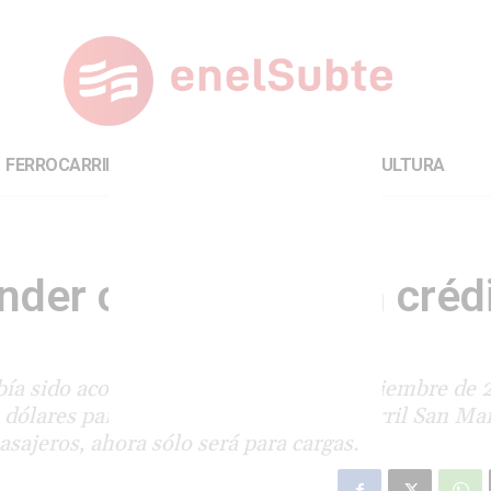
FERROCARRILES
INTERNACIONAL
CULTURA
ender como logro un créd
había sido acordado por Randazzo en septiembre de 
dólares para la renovación del Ferrocarril San Mar
asajeros, ahora sólo será para cargas.