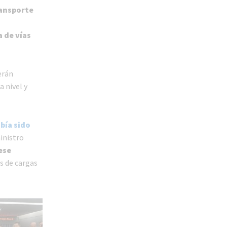
ransporte
a de vías
erán
 nivel y
bía sido
inistro
ese
as de cargas