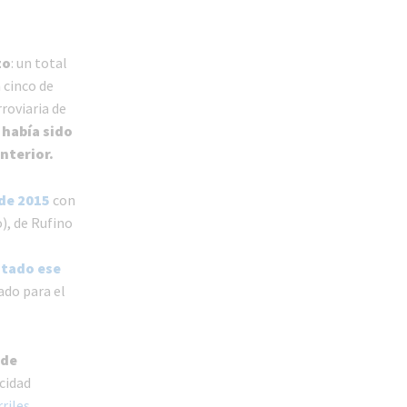
zo
: un total
 cinco de
roviaria de
 había sido
nterior.
de 2015
con
), de Rufino
citado ese
ado para el
 de
ocidad
riles