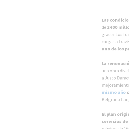
Las condicio
de
2400 mill
gracia. Los fo
cargas a trav
uno de los p
La renovació
una obra divi
a Justo Darac
mejoramiento
mismo año
c
Belgrano Carg
El plan orig
servicios de
máxima de 160