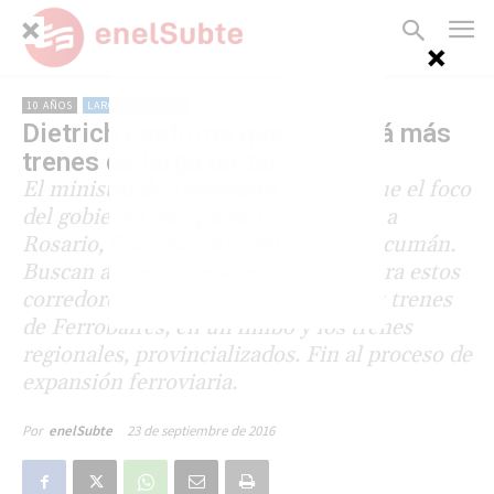
10 AÑOS
LARGA DISTANCIA
Dietrich confirma que no habrá más
trenes de larga distancia
El ministro de Transporte aseguró que el foco
del gobierno está puesto en las rutas a
Rosario, Córdoba, Mar del Plata y Tucumán.
Buscan atraer inversores privados para estos
corredores. Los demás servicios y los trenes
de Ferrobaires, en un limbo y los trenes
regionales, provincializados. Fin al proceso de
expansión ferroviaria.
23 de septiembre de 2016
Por
enelSubte