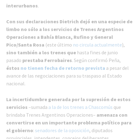
interurbanos
.
Con sus declaraciones Dietrich dejó en una especie de
limbo no sólo a los servicios de Trenes Argentinos
Operaciones a Bahía Blanca, Rufino y General
Pico/Santa Rosa
(este último
no circula actualmente
),
sino también a los trenes que
hasta fines de junio
pasado
prestaba Ferrobaires
. Según confirmó Peña,
éstos
no tienen fecha de retorno prevista
a pesar del
avance de las negociaciones para su traspaso al Estado
nacional.
La incertidumbre generada por la supresión de estos
servicios
–sumada
a la de los trenes a Chascomús
que
brindaba Trenes Argentinos Operaciones–
amenaza con
convertirse en un importante problema político para
el gobierno
:
senadores de la oposición
, diputados
provinciales, intendentes, concejos deliberantes,