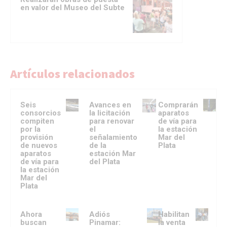
en valor del Museo del Subte
Artículos relacionados
Seis
Avances en
Comprarán
consorcios
la licitación
aparatos
compiten
para renovar
de vía para
por la
el
la estación
provisión
señalamiento
Mar del
de nuevos
de la
Plata
aparatos
estación Mar
de vía para
del Plata
la estación
Mar del
Plata
Ahora
Adiós
Habilitan
buscan
Pinamar:
la venta