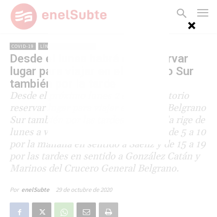
COVID-19
LÍNEA BELGRANO SUR
Desde el lunes habrá que reservar
lugar para viajar en el Belgrano Sur
también por la tarde
Desde el próximo lunes 2 será obligatorio
reservar lugar para viajar en la línea Belgrano
Sur también por las tardes. La medida rige de
lunes a viernes hábiles en el horario de 5 a 10
por la mañana en sentido a Sáenz y de 15 a 19
por las tardes en sentido a González Catán y
Marinos del Crucero General Belgrano.
29 de octubre de 2020
Por
enelSubte