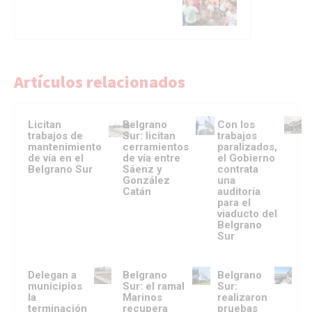
Artículos relacionados
Licitan
Belgrano
Con los
trabajos de
Sur: licitan
trabajos
mantenimiento
cerramientos
paralizados,
de vía en el
de vía entre
el Gobierno
Belgrano Sur
Sáenz y
contrata
González
una
Catán
auditoría
para el
viaducto del
Belgrano
Sur
Delegan a
Belgrano
Belgrano
municipios
Sur: el ramal
Sur:
la
Marinos
realizaron
terminación
recupera
pruebas