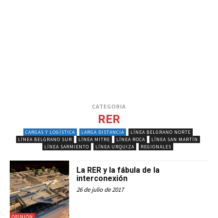
CATEGORIA
RER
CARGAS Y LOGÍSTICA
LARGA DISTANCIA
LÍNEA BELGRANO NORTE
LÍNEA BELGRANO SUR
LÍNEA MITRE
LÍNEA ROCA
LÍNEA SAN MARTÍN
LÍNEA SARMIENTO
LÍNEA URQUIZA
REGIONALES
La RER y la fábula de la
interconexión
26 de julio de 2017
OPINIÓN