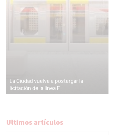
Subterrán
a
cáscara v
La Ciudad vuelve a postergar la
correr a 
licitación de la línea F
del Subte
Ultimos artículos