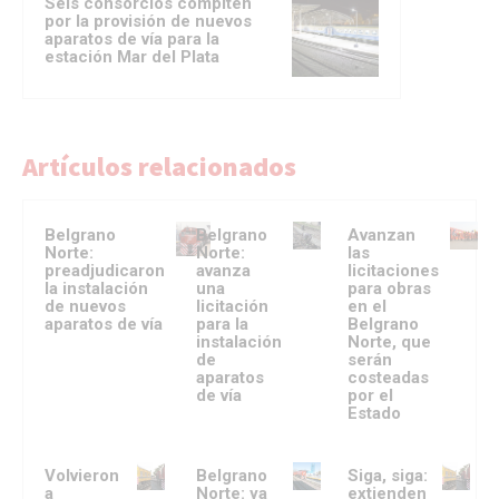
Seis consorcios compiten
por la provisión de nuevos
aparatos de vía para la
estación Mar del Plata
Artículos relacionados
Belgrano
Belgrano
Avanzan
Norte:
Norte:
las
preadjudicaron
avanza
licitaciones
la instalación
una
para obras
de nuevos
licitación
en el
aparatos de vía
para la
Belgrano
instalación
Norte, que
de
serán
aparatos
costeadas
de vía
por el
Estado
Volvieron
Belgrano
Siga, siga:
a
Norte: ya
extienden