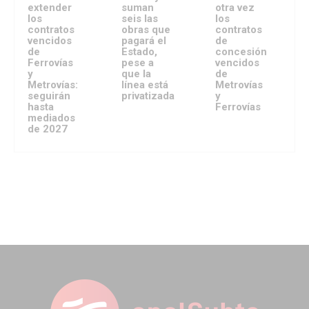
extender
suman
otra vez
los
seis las
los
contratos
obras que
contratos
vencidos
pagará el
de
de
Estado,
concesión
Ferrovías
pese a
vencidos
y
que la
de
Metrovías:
línea está
Metrovías
seguirán
privatizada
y
hasta
Ferrovías
mediados
de 2027