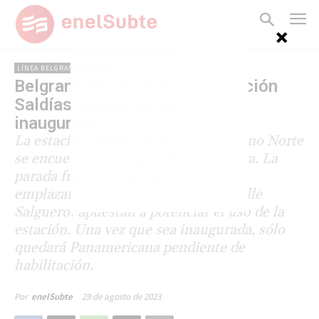
LÍNEA BELGRANO NORTE
Belgrano Norte: la nueva estación
Saldías está próxima a ser
inaugurada
La estación Saldías de la línea Belgrano Norte
se encuentra en etapas finales de obra. La
parada fue reconstruida en un nuevo
emplazamiento, en el cruce con la calle
Salguero: apuestan a potenciar el uso de la
estación. Una vez que sea inaugurada, sólo
quedará Panamericana pendiente de
habilitación.
29 de agosto de 2023
Por
enelSubte