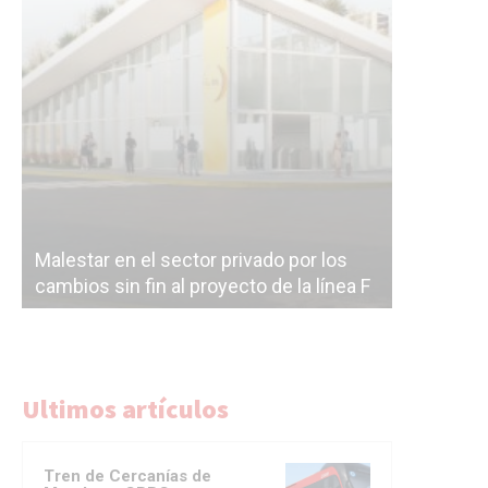
Malestar en el sector privado por los
Línea Mit
cambios sin fin al proyecto de la línea F
la constr
Ultimos artículos
Tren de Cercanías de