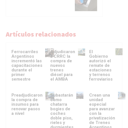
Artículos relacionados
Ferrocarriles
Adjudicaron
El
Argentinos
a CRRC la
Gobierno
incrementó las
compra de
autorizó el
capacitaciones
nuevos
remate de
durante el
trenes
estaciones
primer
diésel para
y terrenos
semestre
el AMBA
ferroviarios
Preadjudicaron
Subastarán
Crean una
la compra de
como
unidad
insumos para
chatarra
especial
renovar pasos
bogies de
para avanzar
a nivel
coches
con la
doble piso,
privatización
rieles y
de Trenes
durmientes
Argentinos