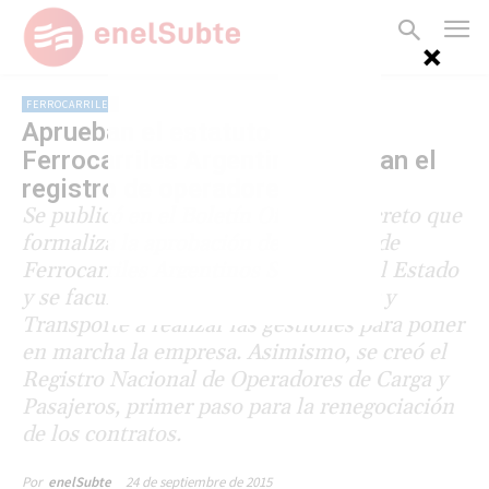
FERROCARRILES
Aprueban el estatuto de
Ferrocarriles Argentinos y crean el
registro de operadores
Se publicó en el Boletín Oficial el decreto que
formaliza la aprobación del estatuto de
Ferrocarriles Argentinos Sociedad del Estado
y se faculta al Ministerio del Interior y
Transporte a realizar las gestiones para poner
en marcha la empresa. Asimismo, se creó el
Registro Nacional de Operadores de Carga y
Pasajeros, primer paso para la renegociación
de los contratos.
24 de septiembre de 2015
Por
enelSubte