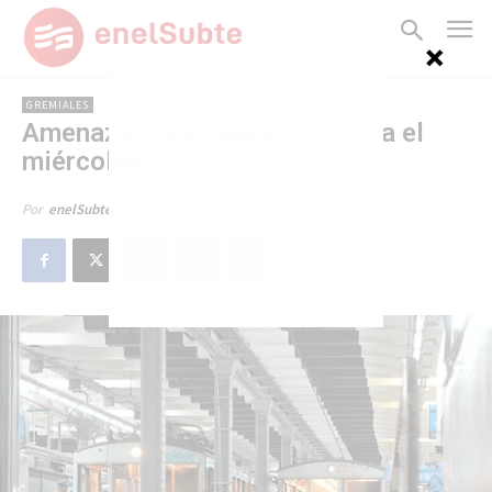
GREMIALES
Amenazan con nuevo paro para el
miércoles
16 de diciembre de 2012
Por
enelSubte