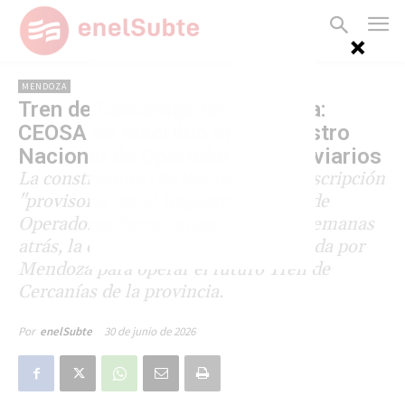
MENDOZA
Tren de Cercanías de Mendoza:
CEOSA se inscribió en el Registro
Nacional de Operadores Ferroviarios
La constructora CEOSA recibió su inscripción
"provisoria" en el Registro Nacional de
Operadores Ferroviarios (ReNOF). Semanas
atrás, la empresa había sido adjudicada por
Mendoza para operar el futuro Tren de
Cercanías de la provincia.
30 de junio de 2026
Por
enelSubte