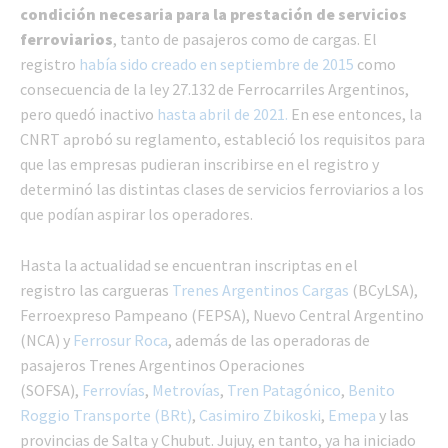
condición necesaria para la prestación de servicios
ferroviarios
, tanto de pasajeros como de cargas. El
registro
había sido creado en septiembre de 2015
como
consecuencia de la ley 27.132 de Ferrocarriles Argentinos,
pero quedó inactivo
hasta abril de 2021.
En ese entonces, la
CNRT aprobó su reglamento, estableció los requisitos para
que las empresas pudieran inscribirse en el registro y
determinó las distintas clases de servicios ferroviarios a los
que podían aspirar los operadores.
Hasta la actualidad se encuentran inscriptas en el
registro las cargueras
Trenes Argentinos Cargas
(BCyLSA),
Ferroexpreso Pampeano (FEPSA), Nuevo Central Argentino
(NCA) y
Ferrosur Roca
, además de las operadoras de
pasajeros Trenes Argentinos Operaciones
(SOFSA),
Ferrovías
,
Metrovías
,
Tren Patagónico
,
Benito
Roggio Transporte (BRt)
,
Casimiro Zbikoski
,
Emepa
y las
provincias de Salta y Chubut. Jujuy, en tanto, ya ha iniciado