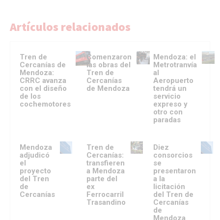
Artículos relacionados
Tren de
Comenzaron
Mendoza: el
Cercanías de
las obras del
Metrotranvía
Mendoza:
Tren de
al
CRRC avanza
Cercanías
Aeropuerto
con el diseño
de Mendoza
tendrá un
de los
servicio
cochemotores
expreso y
otro con
paradas
Mendoza
Tren de
Diez
adjudicó
Cercanías:
consorcios
el
transfieren
se
proyecto
a Mendoza
presentaron
del Tren
parte del
a la
de
ex
licitación
Cercanías
Ferrocarril
del Tren de
Trasandino
Cercanías
de
Mendoza