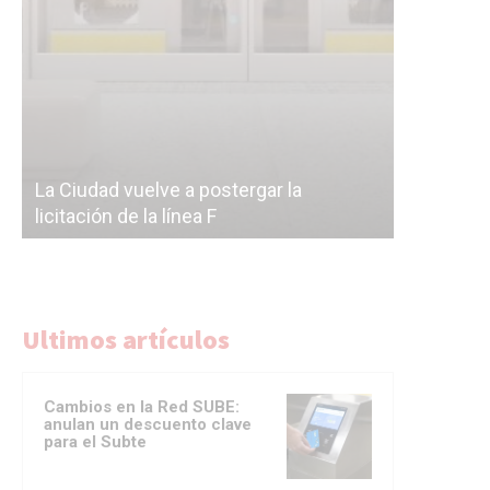
Subterrán
a
cáscara v
La Ciudad vuelve a postergar la
correr a 
licitación de la línea F
del Subte
Ultimos artículos
Cambios en la Red SUBE:
anulan un descuento clave
para el Subte