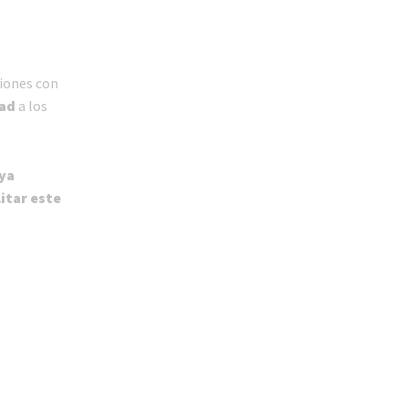
ciones con
ad
a los
ya
itar este