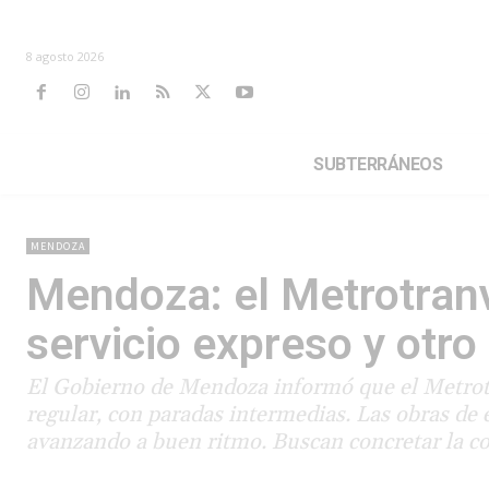
8 agosto 2026
SUBTERRÁNEOS
MENDOZA
Mendoza: el Metrotranv
servicio expreso y otr
El Gobierno de Mendoza informó que el Metrotr
regular, con paradas intermedias. Las obras de 
avanzando a buen ritmo. Buscan concretar la co