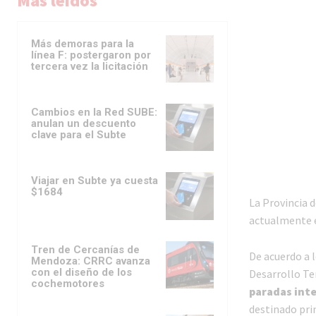
Más leídos
Más demoras para la
línea F: postergaron por
tercera vez la licitación
Cambios en la Red SUBE:
anulan un descuento
clave para el Subte
Viajar en Subte ya cuesta
$1684
La Provincia 
actualmente e
Tren de Cercanías de
De acuerdo a l
Mendoza: CRRC avanza
con el diseño de los
Desarrollo Te
cochemotores
paradas int
destinado pri