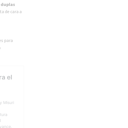
 duplas
ta de cara a
es para
n