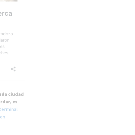
nda ciudad
rdar, es
 terminal
ren