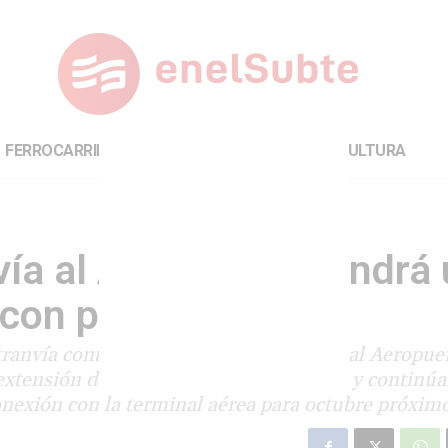
FERROCARRILES
INTERNACIONAL
CULTURA
ía al Aeropuerto tendrá
o con paradas
anvía contará con un servicio expreso al Aeropue
extensión de la red ya superaron el 70% y continú
nexión con la terminal aérea para octubre próximo