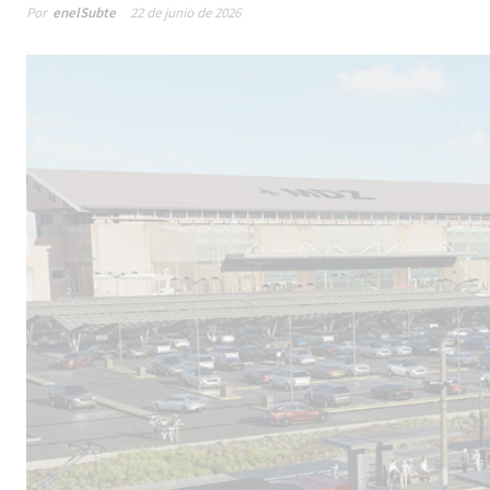
Por
enelSubte
22 de junio de 2026
Male
los 
la lí