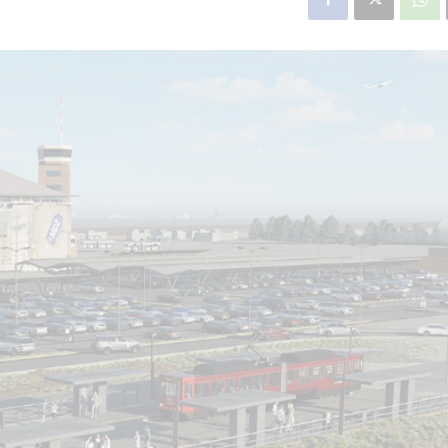
star en el sector privado por
Línea Mitre: dieron of
cambios sin fin al proyecto de
de baja la construcció
nea F
estación Nordelta