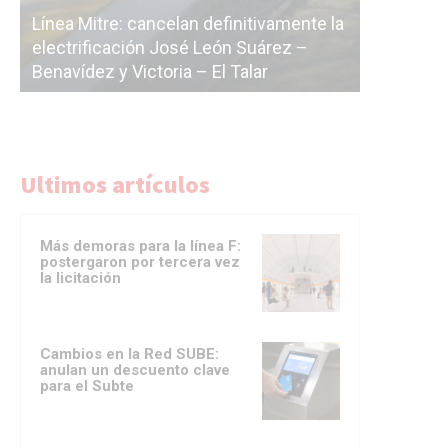
nte la
cásc
–
La Ciudad vuelve a postergar la
corr
licitación de la línea F
del 
Ultimos artículos
Más demoras para la línea F:
postergaron por tercera vez
la licitación
Cambios en la Red SUBE:
anulan un descuento clave
para el Subte