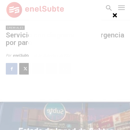
GREMIALES
Servicio con diagrama de emergencia
por paro
18 de diciembre de 2007
Por
enelSubte