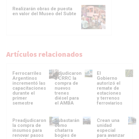
Realizarán obras de puesta
en valor del Museo del Subte
Artículos relacionados
Ferrocarriles
Adjudicaron
El
Argentinos
a CRRC la
Gobierno
incrementó las
compra de
autorizó el
capacitaciones
nuevos
remate de
durante el
trenes
estaciones
primer
diésel para
y terrenos
semestre
el AMBA
ferroviarios
Preadjudicaron
Subastarán
Crean una
la compra de
como
unidad
insumos para
chatarra
especial
renovar pasos
bogies de
para avanzar