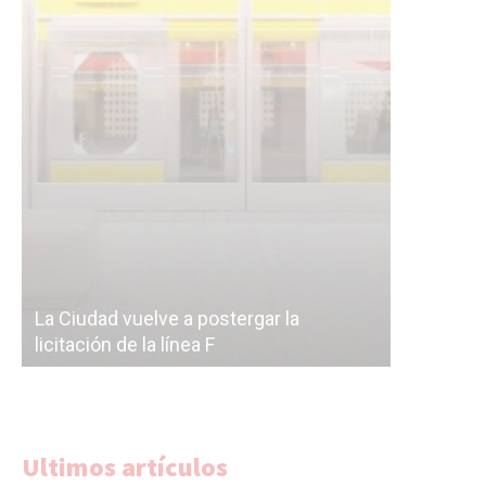
Subterrán
a
cáscara v
La Ciudad vuelve a postergar la
correr a 
licitación de la línea F
del Subte
Ultimos artículos