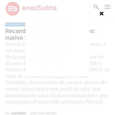
FERROCARRILES
Recambio en Trenes Argentinos:
vuelve la línea técnica
Tras la salida del secretario de Transporte, y
tal como anticipó enelSubte, serán
designadas nuevas autoridades al frente de
Trenes Argentinos Operaciones (SOFSA) y
Trenes Argentinos Infraestructura (ADIF). Se
trata de Sebastián Giorgetti y Fabián
González, funcionarios de carrera dentro del
sector ferroviario y con perfil técnico, que
reemplazarán a los titulares mendocinos que
respondían al removido secretario Pierrini.
22 de enero de 2026
Por
enelSubte