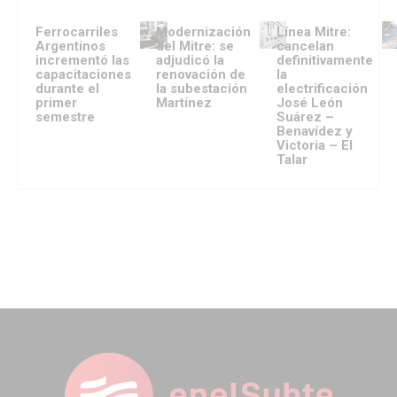
Ferrocarriles
Modernización
Línea Mitre:
Argentinos
del Mitre: se
cancelan
incrementó las
adjudicó la
definitivamente
capacitaciones
renovación de
la
durante el
la subestación
electrificación
primer
Martínez
José León
semestre
Suárez –
Benavídez y
Victoria – El
Talar