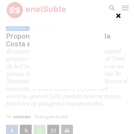
FERROCARRILES
LÍNEA MITRE
Proponen convertir el Tren de la
Costa en un parque
El emprendedor inmobiliario Tino Lutteral
propuso en un artículo de Clarín que el Tren
de la Costa sea levantado y convertido en un
parque lineal, a la manera del High Line de
Manhattan. La iniciativa se hace pública en el
contexto de reactivación y repunte del
servicio, que en julio pasado tuvo su marca
histórica de pasajeros transportados.
25 de agosto de 2016
Por
enelSubte