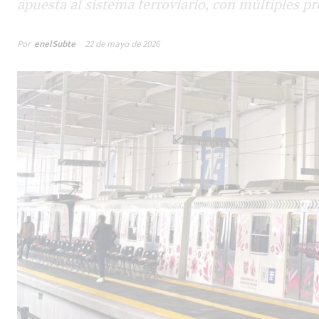
apuesta al sistema ferroviario, con múltiples p
Por
enelSubte
22 de mayo de 2026
Male
los 
la lí