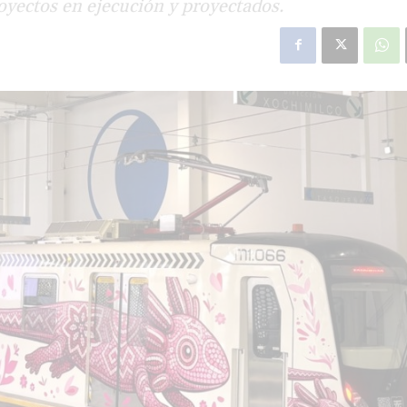
royectos en ejecución y proyectados.
star en el sector privado por
Línea Mitre: dieron of
cambios sin fin al proyecto de
de baja la construcció
nea F
estación Nordelta