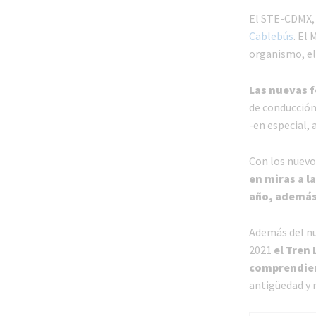
El STE-CDMX, 
Cablebús
. El
organismo, el
Las nuevas f
de conducción
-en especial, 
Con los nuevo
en miras a l
año, además 
Además del nu
2021
el Tren
comprendier
antigüedad y n