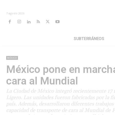
7 agosto 2026
SUBTERRÁNEOS
MÉXICO
México pone en marcha
cara al Mundial
La Ciudad de México integró recientemente 17 
Ligero. Las unidades fueron fabricadas por la 
país. Además, desarrollaron diferentes trabajos 
capacidad de transporte de cara al Mundial de F