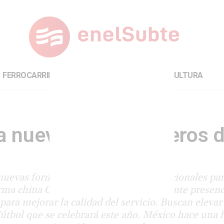
FERROCARRILES
INTERNACIONAL
CULTURA
 nuevos trenes ligeros 
nuevas formaciones cero kilómetro adicionales par
firma china CRRC Zhuzhou, con importante presenc
para mejorar la calidad del servicio. Buscan elevar 
útbol que se celebrará este año. México hace una 