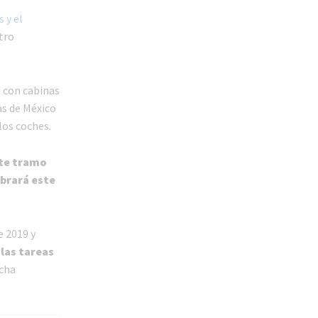
 y el
tro
n con cabinas
as de México
los coches.
ste tramo
ebrará este
e 2019 y
las tareas
cha