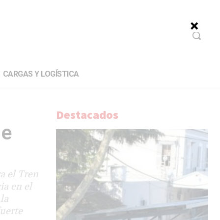
CARGAS Y LOGÍSTICA
Destacados
de
a el Tren
ia en el
la
fuerte