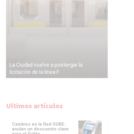
Subterrán
a
cáscara v
La Ciudad vuelve a postergar la
correr a 
licitación de la línea F
del Subte
Ultimos artículos
Cambios en la Red SUBE:
anulan un descuento clave
para el Subte