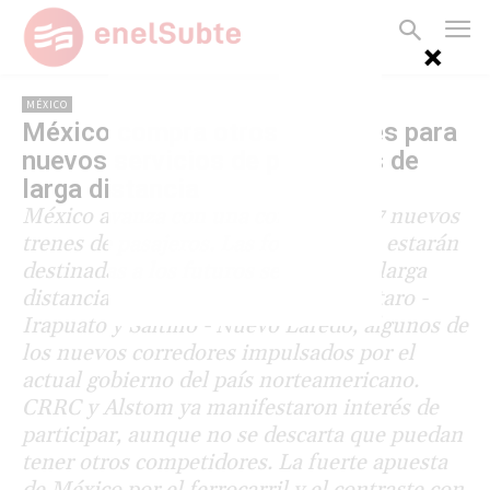
MÉXICO
México compra otros 47 trenes para
nuevos servicios de pasajeros de
larga distancia
México avanza con una compra de 47 nuevos
trenes de pasajeros. Las formaciones estarán
destinadas a los futuros servicios de larga
distancia México - Querétaro, Querétaro -
Irapuato y Saltillo - Nuevo Laredo, algunos de
los nuevos corredores impulsados por el
actual gobierno del país norteamericano.
CRRC y Alstom ya manifestaron interés de
participar, aunque no se descarta que puedan
tener otros competidores. La fuerte apuesta
de México por el ferrocarril y el contraste con