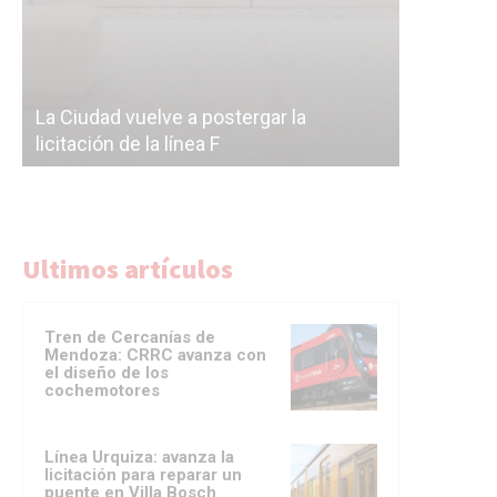
Subterrán
a
cáscara v
La Ciudad vuelve a postergar la
correr a 
licitación de la línea F
del Subte
Ultimos artículos
Tren de Cercanías de
Mendoza: CRRC avanza con
el diseño de los
cochemotores
Línea Urquiza: avanza la
licitación para reparar un
puente en Villa Bosch