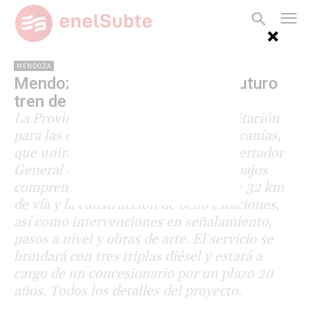
MENDOZA
Mendoza licita las obras del futuro
tren de cercanías
La Provincia de Mendoza lanzó la licitación
para las obras del futuro Tren de Cercanías,
que unirá Gutiérrez (Maipú) con Libertador
General San Martín (Junín). Los trabajos
comprenden la renovación de más de 32 km
de vía y la construcción de ocho estaciones,
así como intervenciones en señalamiento,
pasos a nivel y obras de arte. El servicio se
brindará con tres triplas diésel y estará a
cargo de un concesionario por un plazo 20
años. Todos los detalles del proyecto.