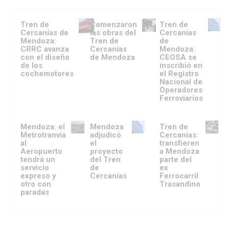
Tren de
Comenzaron
Tren de
Cercanías de
las obras del
Cercanías
Mendoza:
Tren de
de
CRRC avanza
Cercanías
Mendoza:
con el diseño
de Mendoza
CEOSA se
de los
inscribió en
cochemotores
el Registro
Nacional de
Operadores
Ferroviarios
Mendoza: el
Mendoza
Tren de
Metrotranvía
adjudicó
Cercanías:
al
el
transfieren
Aeropuerto
proyecto
a Mendoza
tendrá un
del Tren
parte del
servicio
de
ex
expreso y
Cercanías
Ferrocarril
otro con
Trasandino
paradas