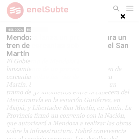
MENDOZA
REGIONALES
Mendoza lanza un proyecto para un
tren de cercanías sobre vías del San
Martín
El Gobierno de Mendoza anunció el
lanzamiento de un proyecto de un tren de
cercanías sobre las vías de la línea San
Martín. Se trata de la reactivación de un
tramo de 32 kilómetros entre la cabecera del
Metrotranvía en la estación Gutiérrez, en
Maipú, y Libertador San Martín, en Junín. La
Provincia firmó un convenio con la Nación,
que autorizará a Mendoza a realizar las obras
sobre la infraestructura. Habrá convivencia
con el servicio carguero. Los detalles del