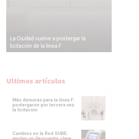
Subterrán
a
cáscara v
La Ciudad vuelve a postergar la
correr a 
licitación de la línea F
del Subte
Ultimos artículos
Más demoras para la línea F:
postergaron por tercera vez
la licitación
Cambios en la Red SUBE:
anulan un descuento clave