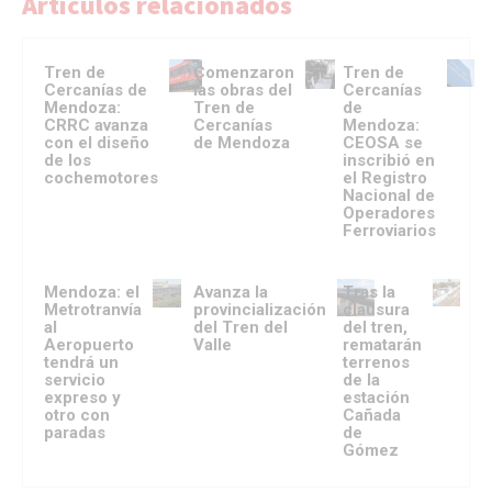
Artículos relacionados
Tren de
Comenzaron
Tren de
Cercanías de
las obras del
Cercanías
Mendoza:
Tren de
de
CRRC avanza
Cercanías
Mendoza:
con el diseño
de Mendoza
CEOSA se
de los
inscribió en
cochemotores
el Registro
Nacional de
Operadores
Ferroviarios
Mendoza: el
Avanza la
Tras la
Metrotranvía
provincialización
clausura
al
del Tren del
del tren,
Aeropuerto
Valle
rematarán
tendrá un
terrenos
servicio
de la
expreso y
estación
otro con
Cañada
paradas
de
Gómez