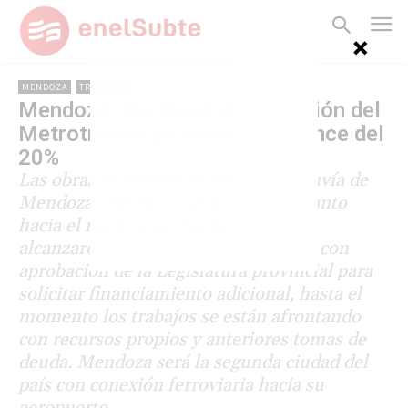
MENDOZA
TRANVÍAS
Mendoza: las obras de extensión del
Metrotranvía ya tienen un avance del
20%
Las obras de extensión del Metrotranvía de
Mendoza avanzan a un buen ritmo tanto
hacia el norte como hacia el sur: ya
alcanzaron el 20%. A pesar de contar con
aprobación de la Legislatura provincial para
solicitar financiamiento adicional, hasta el
momento los trabajos se están afrontando
con recursos propios y anteriores tomas de
deuda. Mendoza será la segunda ciudad del
país con conexión ferroviaria hacia su
aeropuerto.