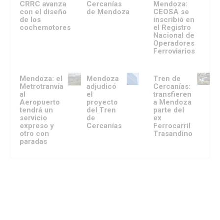
CRRC avanza
Cercanías
Mendoza:
con el diseño
de Mendoza
CEOSA se
de los
inscribió en
cochemotores
el Registro
Nacional de
Operadores
Ferroviarios
Mendoza: el
Mendoza
Tren de
Metrotranvía
adjudicó
Cercanías:
al
el
transfieren
Aeropuerto
proyecto
a Mendoza
tendrá un
del Tren
parte del
servicio
de
ex
expreso y
Cercanías
Ferrocarril
otro con
Trasandino
paradas