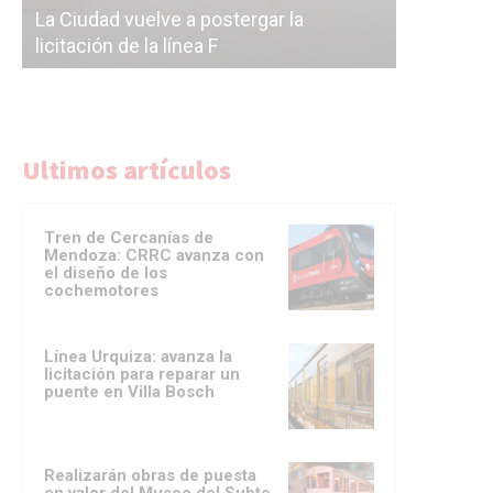
La Ciudad vuelve a postergar la
correr a 
licitación de la línea F
del Subte
Ultimos artículos
Tren de Cercanías de
Mendoza: CRRC avanza con
el diseño de los
cochemotores
Línea Urquiza: avanza la
licitación para reparar un
puente en Villa Bosch
Realizarán obras de puesta