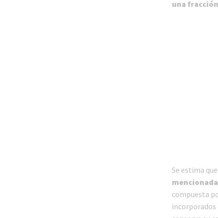
una fracción
Se estima qu
mencionadas 
compuesta p
incorporados 