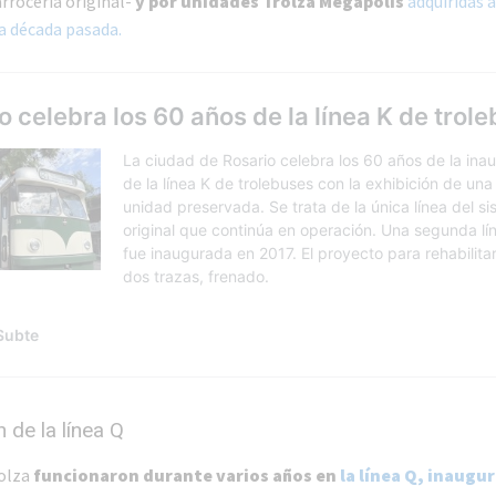
rrocería original-
y por unidades Trolza Megapolis
adquiridas a
a década pasada.
n de la línea Q
rolza
funcionaron durante varios años en
la línea Q, inaugu