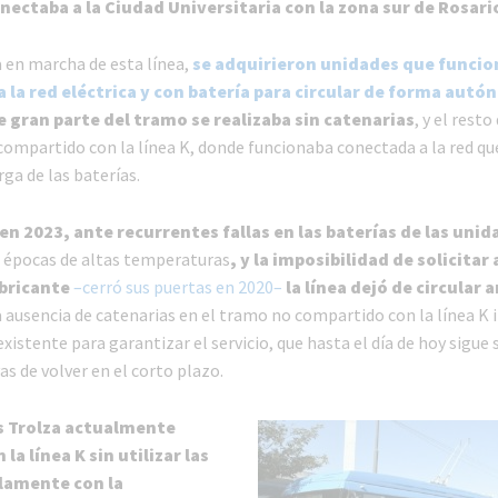
onectaba a la Ciudad Universitaria con la zona sur de Rosari
a en marcha de esta línea,
se adquirieron unidades que funci
 la red eléctrica y con batería para circular de forma aut
e gran parte del tramo se realizaba sin catenarias
, y el resto
compartido con la línea K, donde funcionaba conectada a la red qu
rga de las baterías.
en 2023, ante recurrentes fallas en las baterías de las unid
 épocas de altas temperaturas
, y la imposibilidad de solicitar
abricante
–cerró sus puertas en 2020–
la línea dejó de circular a
a ausencia de catenarias en el tramo no compartido con la línea K 
 existente para garantizar el servicio, que hasta el día de hoy sigue
as de volver en el corto plazo.
s Trolza actualmente
la línea K sin utilizar las
lamente con la