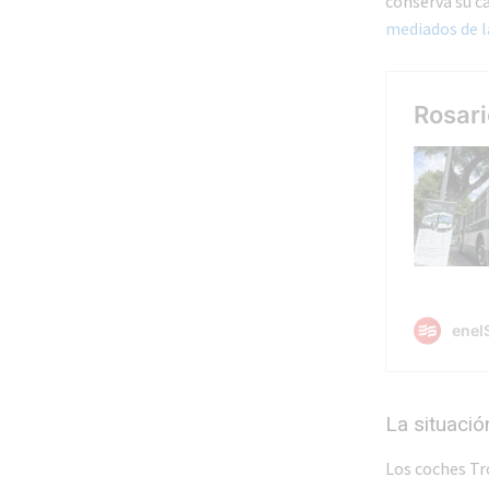
conserva su ca
mediados de l
La situació
Los coches T