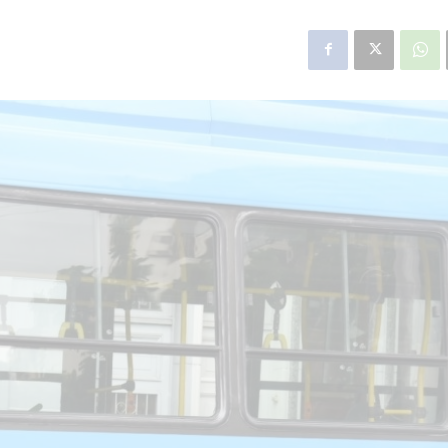
star en el sector privado por
Línea Mitre: dieron of
cambios sin fin al proyecto de
de baja la construcció
nea F
estación Nordelta