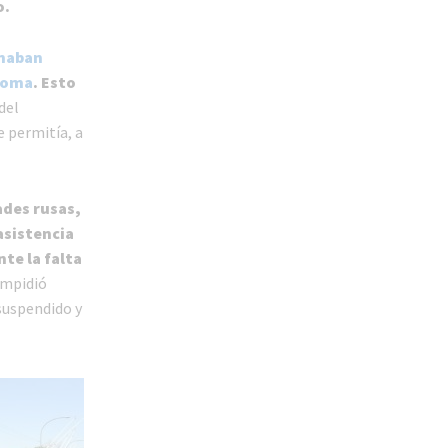
o.
onaban
ónoma
. Esto
 del
e permitía, a
ades rusas,
 asistencia
nte la falta
impidió
 suspendido y