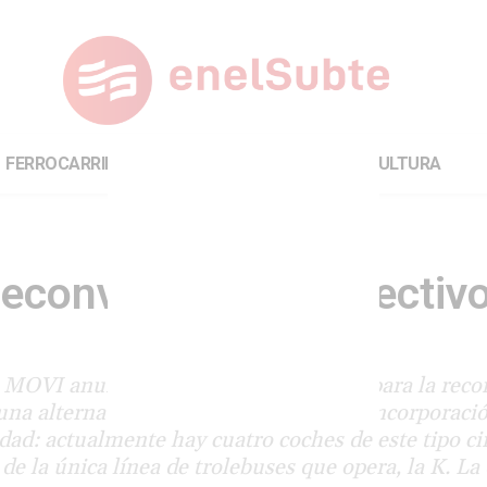
FERROCARRILES
INTERNACIONAL
CULTURA
reconversión de colectiv
MOVI anunció el llamado a licitación para la reco
de una alternativa más económica que la incorporaci
dad: actualmente hay cuatro coches de este tipo c
de la única línea de trolebuses que opera, la K. La d