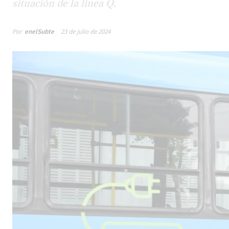
situación de la línea Q.
Por
enelSubte
23 de julio de 2024
Male
los 
la lí