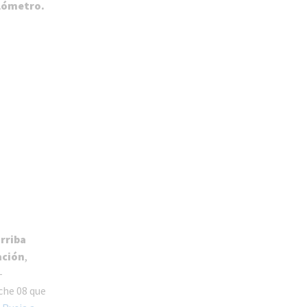
ilómetro.
rriba
ación
,
-
che 08 que