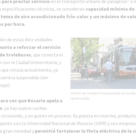
 para prestar servicio
en el transporte urbano de pasajeros”. En
s especificaciones técnicas, se consideran
capacidad mínima de 
stema de aire acondicionado frío-calor y un máximo de vel
s por hora.
ión de estas diez unidades
unta a reforzar el servicio
 de trolebuses
, que conecta el
 con la Ciudad Universitaria, y
a que circula actualmente, ya
ncuentra suspendida (ver
bajo).
Coche de la línea K incorporado en la dé
recarrozado.
mera vez que Rosario apela a
n
: ya hay cuatro coches
 circulando, y un quinto en proceso. Su puesta en marcha, product
njunto con la Universidad Nacional de Rosario (UNR) y con empresa
a gran novedad y
permitió fortalecer la flota eléctrica de la 