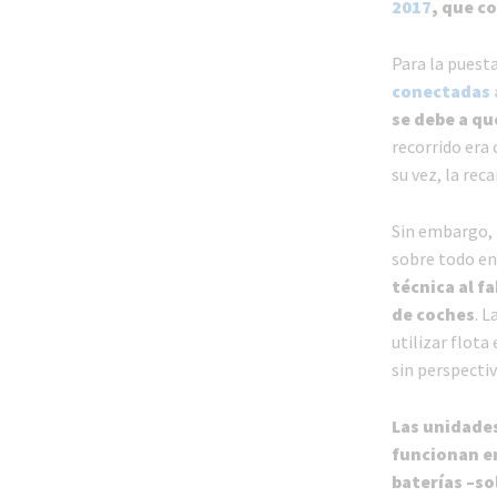
2017
, que c
Para la puest
conectadas a
se debe a qu
recorrido era 
su vez, la reca
Sin embargo,
sobre todo en
técnica al f
de coches
. L
utilizar flota
sin perspectiv
Las unidade
funcionan en 
baterías –so