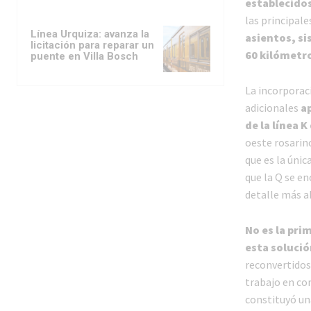
establecidos
las principale
Línea Urquiza: avanza la
asientos, si
licitación para reparar un
60 kilómetro
puente en Villa Bosch
La incorporac
adicionales
ap
de la línea K
oeste rosarino
que es la únic
que la Q se e
detalle más a
No es la pri
esta solució
reconvertidos
trabajo en co
constituyó un