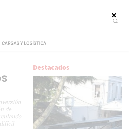
CARGAS Y LOGÍSTICA
Destacados
os
nversión
ón de
irculando
ifícil