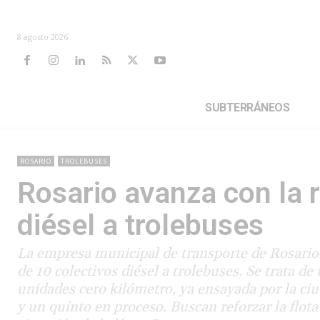
8 agosto 2026
SUBTERRÁNEOS
ROSARIO
TROLEBUSES
Rosario avanza con la 
diésel a trolebuses
La empresa municipal de transporte de Rosario 
de 10 colectivos diésel a trolebuses. Se trata 
unidades cero kilómetro, ya ensayada por la ciu
y un quinto en proceso. Buscan reforzar la flota 