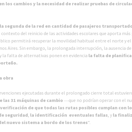
n los cambios y la necesidad de realizar pruebas de circula
s la segunda de la red en cantidad de pasajeros transportad
 contexto del reinicio de las actividades escolares que aporta más
lico permitirá recuperar la movilidad habitual entre el norte y el
nos Aires. Sin embargo, la prolongada interrupción, la ausencia de
y la falta de alternativas ponen en evidencia
la falta de planific
porteño.
la obra
ervenciones ejecutadas durante el prolongado cierre total estuvie
e las 31 máquinas de cambio
―que no podrían operar con el n
 verificación de que todas las rutas posibles cumplan con l
de seguridad
,
la identificación eventuales fallas
, y
la finali
del nuevo sistema a bordo de los trenes
“.