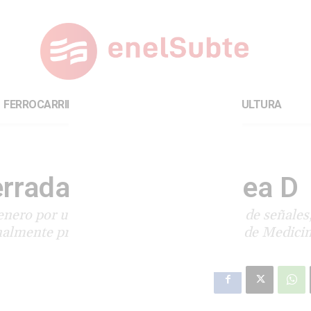
FERROCARRILES
INTERNACIONAL
CULTURA
rada, reabrió la línea D
nero por una actualización del sistema de señales,
inalmente previsto. La estación Facultad de Medici