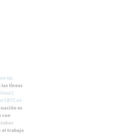
bre las
las líneas
 línea C
del CBTC en
ituación es
o con
estaban
 el trabajo