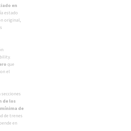
ciado en
ía estado
n original,
s
ón
ility.
ero
que
on el
n secciones
 de los
a mínima de
ad de trenes
epende en