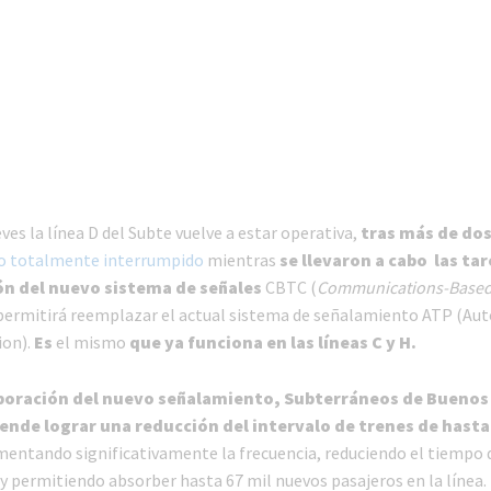
ves la línea D del Subte vuelve a estar operativa,
tras más de do
vo totalmente interrumpido
mientras
se llevaron a cabo las tar
ón del nuevo sistema de señales
CBTC (
Communications-Based
 permitirá reemplazar el actual sistema de señalamiento ATP (Au
ion).
Es
el mismo
que ya funciona en las líneas C y H.
rporación del nuevo señalamiento, Subterráneos de Buenos 
ende lograr una reducción del intervalo de trenes de hasta
mentando significativamente la frecuencia, reduciendo el tiempo d
y permitiendo absorber hasta 67 mil nuevos pasajeros en la línea.