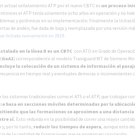
el actual señalamiento ATP por el nuevo CBTC es
un proceso ini
 entonces el ATP tenía solamente ocho años en operación y no hab
blemas y polémicas en su implementación. Finalmente la licitació
uertas de andén, fue dada de baja y reemplazada por una versión má
ue licitada nuevamente en 2019
.
nstalado en la línea D es un CBTC
con ATO en Grado de Operaci
(
GoA2
) correspondiente al modelo Trainguard MT de Siemens Mob
ncluye la colocación de un sistema de información al pasaj
 frecuencia en tiempo real y eventuales demoras o inconvenientes c
e los sistemas tradicionales como el ATS o el ATP, que trabajan co
s
e basa en secciones móviles determinadas por la ubicación
itiendo que las formaciones se aproximen a una distanci
tre sí.
Esto redunda en la posibilidad de correr una mayor cantid
 y, por lo tanto,
reducir los tiempos de espera
, aunque esto d
cia de la cantidad de formaciones que se pongan en circulación.