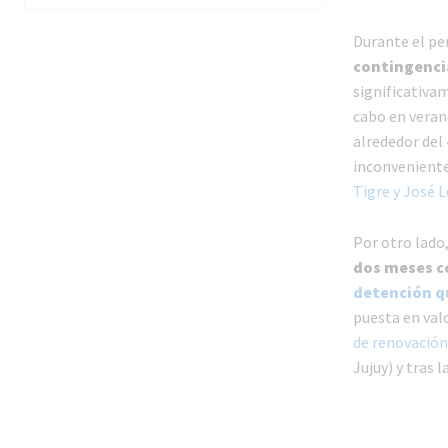
Durante el pe
contingencia
significativam
cabo en vera
alrededor del
inconveniente
Tigre y José 
Por otro lado
dos meses co
detención q
puesta en val
de renovación
Jujuy) y tras 