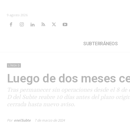
9 agosto 2026
SUBTERRÁNEOS
LÍNEA D
Luego de dos meses cer
Tras permanecer sin operaciones desde el 8 de e
D del Subte reabre 10 días antes del plazo orig
cerrada hasta nuevo aviso.
Por
enelSubte
7 de marzo de 2024