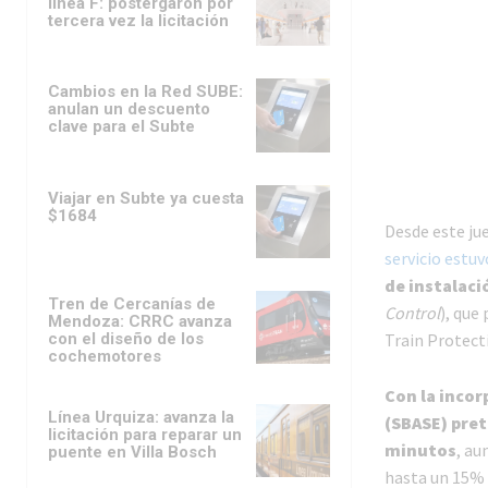
línea F: postergaron por
tercera vez la licitación
Cambios en la Red SUBE:
anulan un descuento
clave para el Subte
Viajar en Subte ya cuesta
$1684
Desde este jue
servicio estu
de instalaci
Tren de Cercanías de
Control
), que
Mendoza: CRRC avanza
con el diseño de los
Train Protect
cochemotores
Con la inco
Línea Urquiza: avanza la
(SBASE) pret
licitación para reparar un
minutos
, au
puente en Villa Bosch
hasta un 15% 