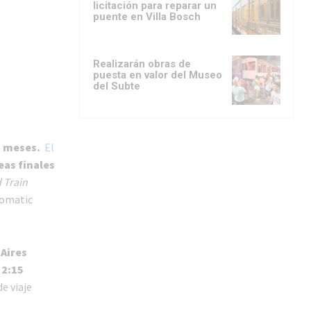
licitación para reparar un
puente en Villa Bosch
Realizarán obras de
puesta en valor del Museo
del Subte
s meses.
El
eas finales
 Train
tomatic
Aires
 2:15
e viaje