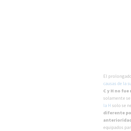
El prolongado 
causas de la s
C y H no fue
solamente se 
la H
solo se ne
diferente po
anteriorida
equipados par