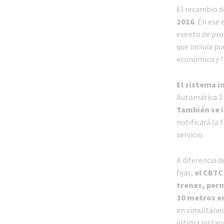
El recambio d
2016
. En ese
exento de pro
que incluía p
económica y
f
El sistema i
Automática 2 
También se i
notificará la
servicio.
A diferencia d
fijas,
el CBTC
trenes,
perm
30 metros en
en simultáneo
última instan