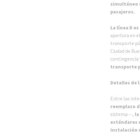
simultáneo e
pasajeros.
La línea D e
apertura en el
transporte púb
Ciudad de Bue
contingencia 
transporte 
Detalles de 
Entre las int
reemplazo d
sistema―,
la
estándares 
instalación 