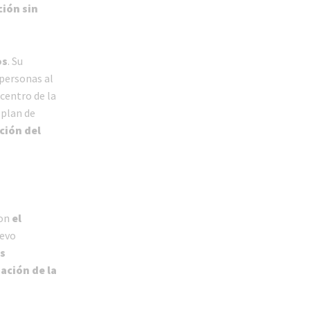
ción sin
os
. Su
 personas al
 centro de la
 plan de
ación del
ron
el
uevo
os
zación de la