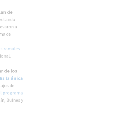
lan de
fectando
levaron a
ma de
los ramales
ional.
r de los
Es la única
bajos de
el programa
ín, Bulnes y