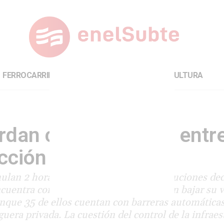
FERROCARRILES
INTERNACIONAL
CULTURA
ardan cada vez más: entre
cción del Estado
ulan 2 horas de demora debido a precauciones dec
ncuentra concesionado. Los trenes deben bajar su 
aunque 35 de ellos cuentan con barreras automática
uera privada. La cuestión del control de la infraes