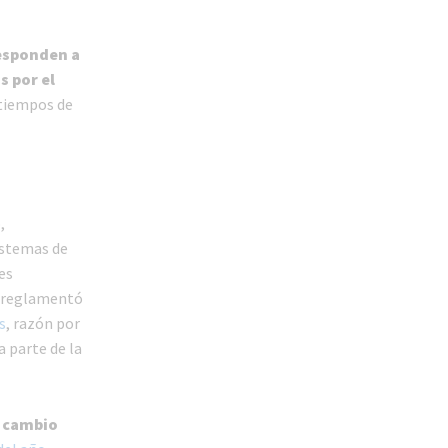
responden a
s por el
 tiempos de
,
istemas de
es
la reglamentó
s
, razón por
 parte de la
 cambio