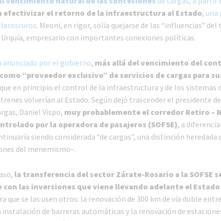
al vencimiento natural de las concesiones
de cargas, a partir 
 efectivizar el retorno de la infraestructura al Estado
,
una 
claroscuros
. Meoni, en rigor, solía quejarse de las “influencias” del 
Urquía, empresario con importantes conexiones políticas.
 anunciado por el gobierno
,
más allá del vencimiento del con
como “proveedor exclusivo” de servicios de cargas para su
que en principio el control de la infraestructura y de los sistemas 
 trenes volverían al Estado. Según dejó trascender el presidente d
rgas, Daniel Vispo,
muy probablemente el corredor Retiro – 
ontrolado por la operadora de pasajeros (SOFSE)
, a diferencia
ntinuaría siendo considerada “de cargas”, una distinción heredada 
iones del menemismo–.
caso,
la transferencia del sector Zárate-Rosario a la SOFSE s
con las inversiones que viene llevando adelante el Estado
 que se las usen otros: la renovación de 300 km de vía doble entre
a instalación de barreras automáticas y la renovación de estacione