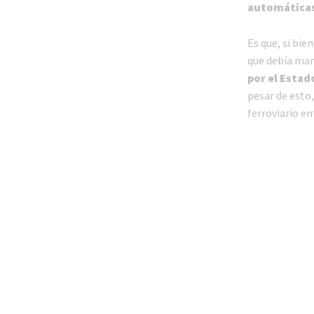
automática
Es que, si bi
que debía ma
por el Estad
pesar de esto,
ferroviario en