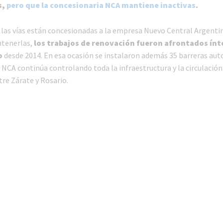
s,
pero que la concesionaria NCA mantiene inactivas
.
en las vías están concesionadas a la empresa Nuevo Central Argenti
ntenerlas,
los trabajos de renovación fueron afrontados í
o
desde 2014. En esa ocasión se instalaron además 35 barreras aut
 NCA continúa controlando toda la infraestructura y la circulación 
tre Zárate y Rosario.