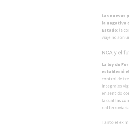
Las nuevas p
la negativa 
Estado
: la c
viaje no son u
NCA y el fu
La ley de Fe
estableció e
control de tr
integrales vig
en sentido co
la cual las c
red ferroviaria
Tanto el ex m