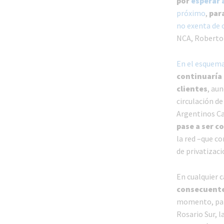
por
esperar 
próximo
,
para
no exenta de 
NCA, Roberto 
En el esquema
continuaría 
clientes
, aun
circulación de
Argentinos Ca
pase a ser c
la red –que co
de privatizac
En cualquier 
consecuente 
momento, para
Rosario Sur, l