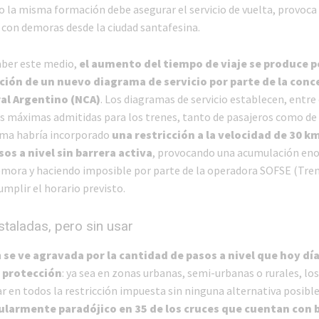
o la misma formación debe asegurar el servicio de vuelta, provoca 
 con demoras desde la ciudad santafesina.
aber este medio,
el aumento del tiempo de viaje se produce po
ón de un nuevo diagrama de servicio por parte de la conc
al Argentino (NCA)
. Los diagramas de servicio establecen, entre
es máximas admitidas para los trenes, tanto de pasajeros como de 
ama habría incorporado
una restricción a la velocidad de 30 k
sos a nivel sin barrera activa
, provocando una acumulación en
mora y haciendo imposible por parte de la operadora SOFSE (Tre
mplir el horario previsto.
staladas, pero sin usar
n
se ve agravada por la cantidad de pasos a nivel que hoy dí
 protección
: ya sea en zonas urbanas, semi-urbanas o rurales, lo
r en todos la restricción impuesta sin ninguna alternativa posible
ularmente paradójico en 35 de los cruces que cuentan con 