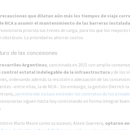
recauciones que dilatan aún más los tiempos de viaje cor
de NCA a asumir el mantenimiento de las barreras instalada
oncesionaria prioriza sus trenes de carga, para los que los mayores
n obstáculo. La prioridad es ahorrar costos.
turo de las concesiones
rrocarriles Argentinos
, sancionada en 2015 con amplio consenso
l control estatal indelegable de la infraestructura
y de los s
enes, ordenando además la rescisión o adecuación de las concesion
entes –entre ellas, la de NCA–. Sin embargo, la gestión Dietrich 
ntrario,
permitiendo incluso extender los contratos de los privado
oncesionarias siguen hasta hoy controlando en forma integral buena
.
inistro Mario Meoni como su sucesor, Alexis Guerrera,
optaron en