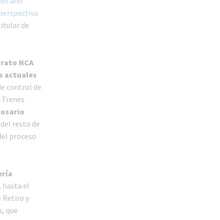
del año
perspectiva
titular de
trato NCA
s actuales
de control de
e Trenes
Rosario
 del resto de
del proceso
ería
, hasta el
 Retiro y
s, que