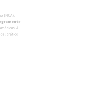
no (NCA),
ntegramente
omáticas. A
del tráfico