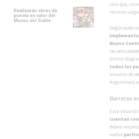
sino que, com
Realizarán obras de
retorno salga
puesta en valor del
Museo del Subte
Según pudo s
implementaci
Nuevo Centr
las velocidad
último diagr
todos los pa
minutos de de
Argentinos) cu
Barreras in
Esta situació
cuentan con
deben respeta
vuelve
partic