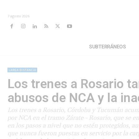
7 agosto 2026
SUBTERRÁNEOS
LARGA DISTANCIA
Los trenes a Rosario t
abusos de NCA y la ina
Los trenes a Rosario, Córdoba y Tucumán acum
por NCA en el tramo Zárate - Rosario, que se e
en los pasos a nivel que no estén protegidos, 
que nunca fueron puestas en servicio por la carg