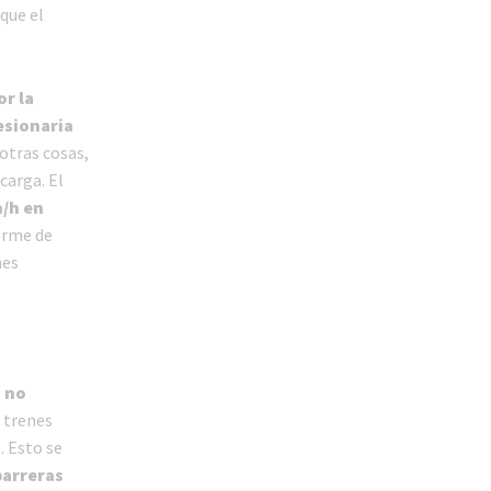
que el
r la
esionaria
 otras cosas,
carga. El
m/h en
orme de
nes
a no
s trenes
. Esto se
barreras