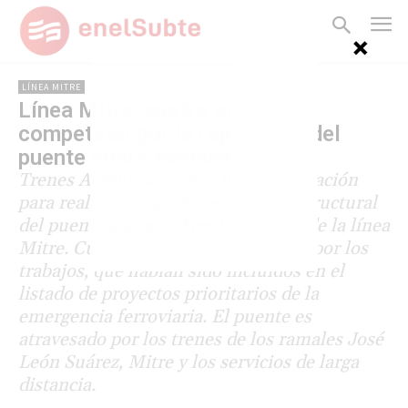
LÍNEA MITRE
Línea Mitre: cuatro empresas
competirán por la reparación del
puente sobre Avenida Elcano
Trenes Argentinos lanzó una contratación
para realizar obras de reparación estructural
del puente sobre la Avenida Elcano de la línea
Mitre. Cuatro empresas competirán por los
trabajos, que habían sido incluidos en el
listado de proyectos prioritarios de la
emergencia ferroviaria. El puente es
atravesado por los trenes de los ramales José
León Suárez, Mitre y los servicios de larga
distancia.