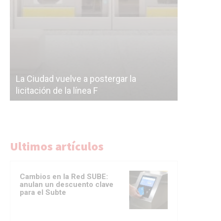
Subterrán
a
cáscara v
La Ciudad vuelve a postergar la
correr a 
licitación de la línea F
del Subte
Ultimos artículos
Cambios en la Red SUBE:
anulan un descuento clave
para el Subte