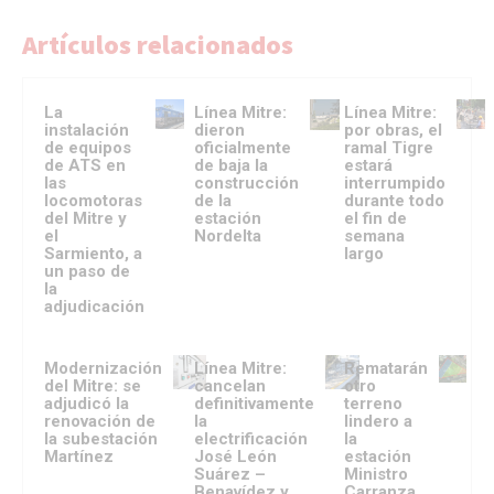
Artículos relacionados
La
Línea Mitre:
Línea Mitre:
instalación
dieron
por obras, el
de equipos
oficialmente
ramal Tigre
de ATS en
de baja la
estará
las
construcción
interrumpido
locomotoras
de la
durante todo
del Mitre y
estación
el fin de
el
Nordelta
semana
Sarmiento, a
largo
un paso de
la
adjudicación
Modernización
Línea Mitre:
Rematarán
del Mitre: se
cancelan
otro
adjudicó la
definitivamente
terreno
renovación de
la
lindero a
la subestación
electrificación
la
Martínez
José León
estación
Suárez –
Ministro
Benavídez y
Carranza