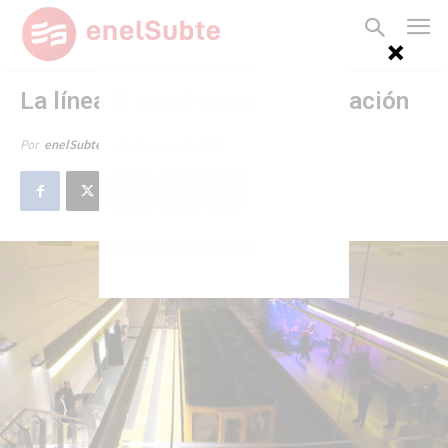
La línea H sumó su octava estación
27 de mayo de 2013
Por
enelSubte