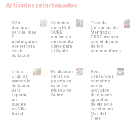
Artículos relacionados
Más
Cambios
Tren de
demoras
en la Red
Cercanías de
para la línea
SUBE:
Mendoza:
F:
anulan un
CRRC avanza
postergaron
descuento
con el diseño
por tercera
clave para
de los
vez la
el Subte
cochemotores
licitación
Línea
Realizarán
Seis
Urquiza:
obras de
consorcios
avanza la
puesta en
compiten
licitación
valor del
por la
para
Museo del
provisión
reparar
Subte
de nuevos
un
aparatos
puente
de vía para
en Villa
la estación
Bosch
Mar del
Plata