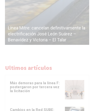
Subt
nte la
cásc
 –
La Ciudad vuelve a postergar la
corr
licitación de la línea F
del 
Ultimos artículos
Más demoras para la línea F:
postergaron por tercera vez
la licitación
Cambios en la Red SUBE: