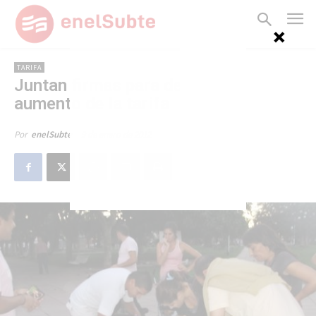
TARIFA
Juntan firmas para detener el
aumento de la tarifa
9 de enero de 2012
Por
enelSubte