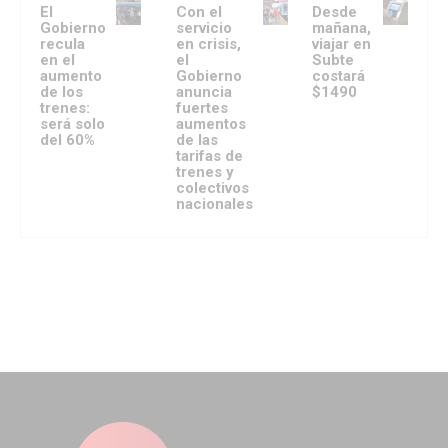
El
Con el
Desde
Gobierno
servicio
mañana,
recula
en crisis,
viajar en
en el
el
Subte
aumento
Gobierno
costará
de los
anuncia
$1490
trenes:
fuertes
será solo
aumentos
del 60%
de las
tarifas de
trenes y
colectivos
nacionales