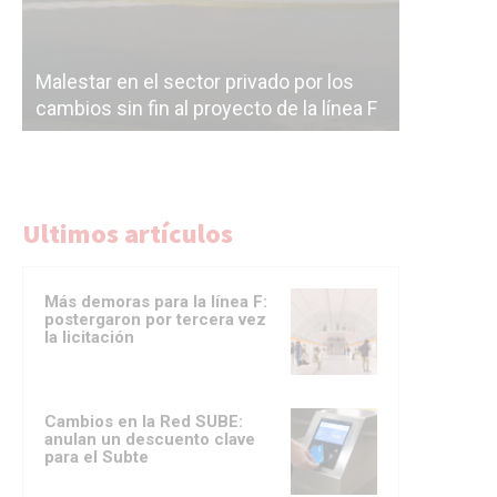
Línea Mit
Línea Mitre: dieron oficialmente de baja
electrifi
la construcción de la estación Nordelta
Benavídez
Ultimos artículos
Más demoras para la línea F:
postergaron por tercera vez
la licitación
Cambios en la Red SUBE:
anulan un descuento clave
para el Subte