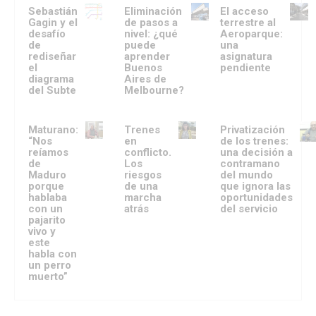
Sebastián
Eliminación
El acceso
Gagin y el
de pasos a
terrestre al
desafío
nivel: ¿qué
Aeroparque:
de
puede
una
rediseñar
aprender
asignatura
el
Buenos
pendiente
diagrama
Aires de
del Subte
Melbourne?
Maturano:
Trenes
Privatización
“Nos
en
de los trenes:
reíamos
conflicto.
una decisión a
de
Los
contramano
Maduro
riesgos
del mundo
porque
de una
que ignora las
hablaba
marcha
oportunidades
con un
atrás
del servicio
pajarito
vivo y
este
habla con
un perro
muerto”