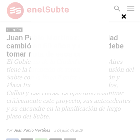
OPINIÓN
Juan Pablo Martínez: “La Ciudad
cambió en 60 años y el Subte debe
tomar nota de esos cambios”
El Gobierno de la Ciudad de Buenos Aires
tiene la intención de retomar la expansión del
Subte con la línea F entre Constitución y
Plaza Italia, por las avenidas Entre Ríos,
Callao y Las Heras. Es oportuno examinar
críticamente este proyecto, sus antecedentes
y su encuadre en la planificación de largo
plazo del Subte.
3 de julio de 2018
Por
Juan Pablo Martínez