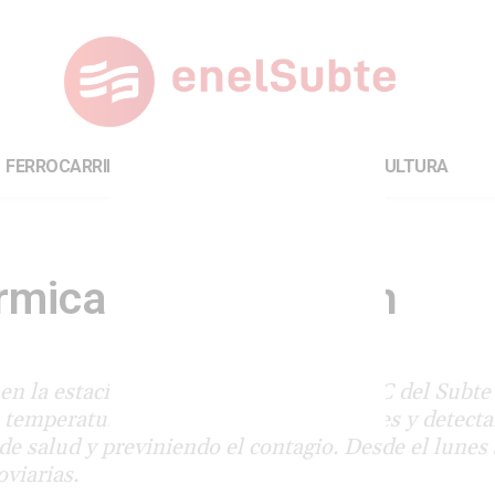
FERROCARRILES
INTERNACIONAL
CULTURA
rmica en la estación
n la estación Constitución de la línea C del Subte
 temperatura corporal de los transeúntes y detecta
 de salud y previniendo el contagio. Desde el lunes 
oviarias.