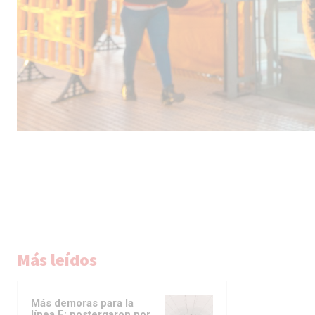
Más leídos
Más demoras para la
línea F: postergaron por