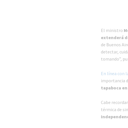
El ministro
M
extenderá de
de Buenos Air
detectar, cui
tomando”, punt
En línea con 
importancia d
tapaboca en 
Cabe recorda
térmica de si
Independenci