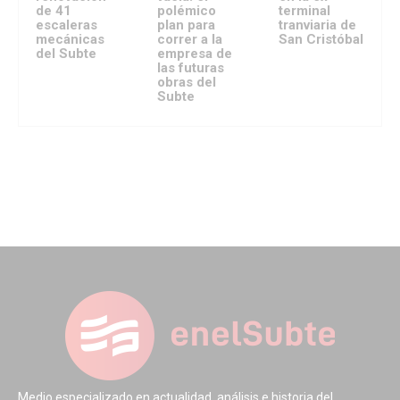
de 41
polémico
terminal
escaleras
plan para
tranviaria de
mecánicas
correr a la
San Cristóbal
del Subte
empresa de
las futuras
obras del
Subte
Medio especializado en actualidad, análisis e historia del