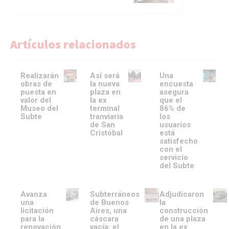
Artículos relacionados
Realizarán
Así será
Una
obras de
la nueva
encuesta
puesta en
plaza en
asegura
valor del
la ex
que el
Museo del
terminal
86% de
Subte
tranviaria
los
de San
usuarios
Cristóbal
está
satisfecho
con el
servicio
del Subte
Avanza
Subterráneos
Adjudicaron
una
de Buenos
la
licitación
Aires, una
construcción
para la
cáscara
de una plaza
renovación
vacía: el
en la ex