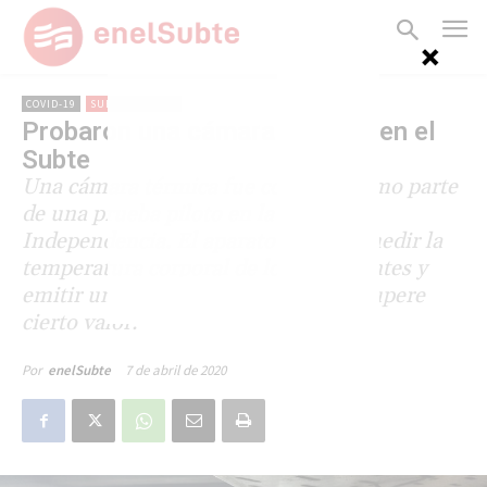
COVID-19
SUBTERRÁNEOS
Probaron una cámara térmica en el
Subte
Una cámara térmica fue colocada como parte
de una prueba piloto en la estación
Independencia. El aparato permite medir la
temperatura corporal de los transeúntes y
emitir una alerta en el caso de que supere
cierto valor.
7 de abril de 2020
Por
enelSubte