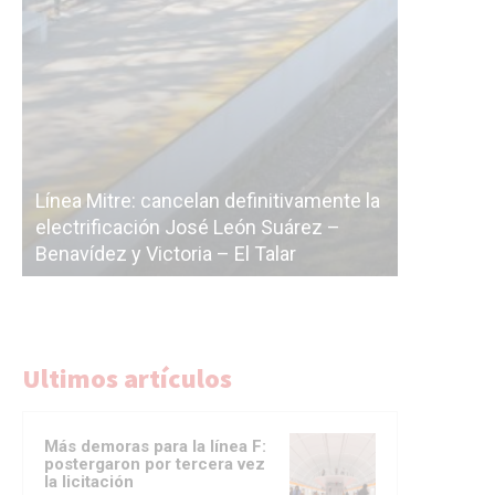
Sub
ente la
cás
z –
La Ciudad vuelve a postergar la
cor
licitación de la línea F
del
Ultimos artículos
Más demoras para la línea F:
postergaron por tercera vez
la licitación