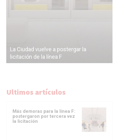
Subterrán
a
cáscara v
La Ciudad vuelve a postergar la
correr a 
licitación de la línea F
del Subte
Ultimos artículos
Más demoras para la línea F:
postergaron por tercera vez
la licitación