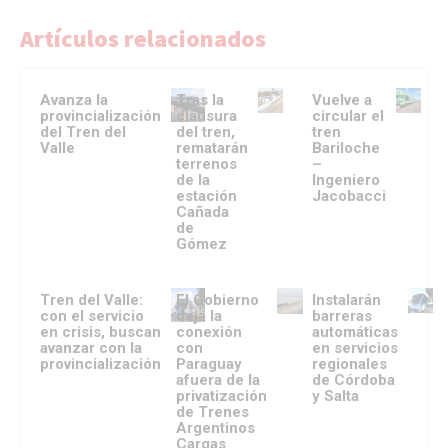
Artículos relacionados
Avanza la
Tras la
Vuelve a
provincialización
clausura
circular el
del Tren del
del tren,
tren
Valle
rematarán
Bariloche
terrenos
–
de la
Ingeniero
estación
Jacobacci
Cañada
de
Gómez
Tren del Valle:
El Gobierno
Instalarán
con el servicio
deja la
barreras
en crisis, buscan
conexión
automáticas
avanzar con la
con
en servicios
provincialización
Paraguay
regionales
afuera de la
de Córdoba
privatización
y Salta
de Trenes
Argentinos
Cargas