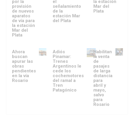
por la
el
la estación
provisión
señalamiento
Mar del
de nuevos
de la
Plata
aparatos
estación Mar
de vía para
del Plata
la estación
Mar del
Plata
Ahora
Adiós
Habilitan
buscan
Pinamar:
la venta
apurar las
Trenes
de
obras
Argentinos le
pasajes
pendientes
cede los
de larga
en la vía
cochemotores
distancia
Rosario
del ramal a
para
Tren
abril y
Patagónico
mayo,
salvo
para
Rosario