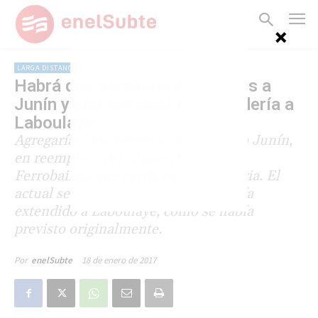
LARGA DISTANCIA
Habrá dos servicios semanales a
Junín y uno semanal se extendería a
Laboulaye
Agregarían dos servicios semanales a Junín,
en reemplazo del suspendido tren de
Ferrobaires, que corría en forma diaria. El
actual servicio semanal a Rufino sería
extendido a Laboulaye, como se había
previsto originalmente.
18 de enero de 2017
Por
enelSubte