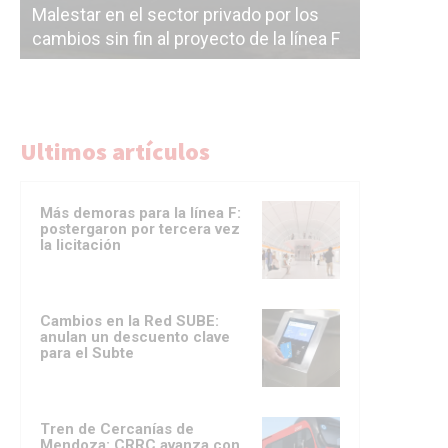
Malestar en el sector privado por los
Línea Mit
cambios sin fin al proyecto de la línea F
la constr
Ultimos artículos
Más demoras para la línea F:
postergaron por tercera vez
la licitación
Cambios en la Red SUBE:
anulan un descuento clave
para el Subte
Tren de Cercanías de
Mendoza: CRRC avanza con