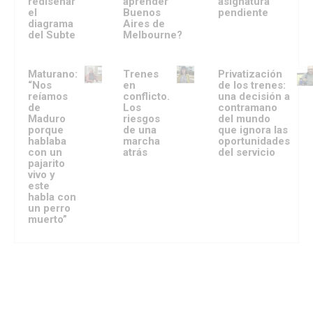
rediseñar
aprender
asignatura
el
Buenos
pendiente
diagrama
Aires de
del Subte
Melbourne?
Maturano:
Trenes
Privatización
“Nos
en
de los trenes:
reíamos
conflicto.
una decisión a
de
Los
contramano
Maduro
riesgos
del mundo
porque
de una
que ignora las
hablaba
marcha
oportunidades
con un
atrás
del servicio
pajarito
vivo y
este
habla con
un perro
muerto”