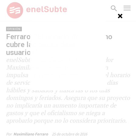
OPINIÓN
Ferraro: “El horario del Subte no
cubre las necesidades de los
usuarios”
enelSubte.com dialogó con el legislador
Maximiliano Ferraro (CC-ARI), quien
impulsa una iniciativa para ampliar el horario
de servicio del Subte hasta la 1:30 en días
hábiles y sábados y hasta las 0 los días
domingos y feriados. Asegura que su proyecto
no implicaría un aumento importante de
gastos y que el oficialismo se niega a
aprobarlo porque no lo considera prioritario.
25 de octubre de 2016
Por
Maximiliano Ferraro