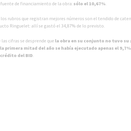
l fuente de financiamiento de la obra:
sólo el 10,67%
.
 los rubros que registran mejores números son el tendido de catena
ucto Ringuelet: allí se gastó el 34,87% de lo previsto.
e las cifras se desprende que
la obra en su conjunto no tuvo su
 la primera mitad del año se había ejecutado apenas el 9,7% 
 crédito del BID
.