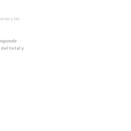
rias y las
segundo
del total y