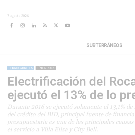
7 agosto 2026
SUBTERRÁNEOS
FERROCARRILES
LÍNEA ROCA
Electrificación del Roc
ejecutó el 13% de lo p
Durante 2016 se ejecutó solamente el 13,1% de l
del crédito del BID, principal fuente de financi
presupuestaria es una de las principales causas 
el servicio a Villa Elisa y City Bell.