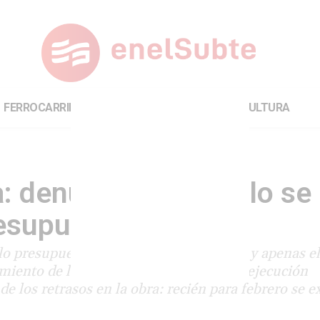
FERROCARRILES
INTERNACIONAL
CULTURA
a: denuncian que sólo se
resupuestado
o presupuestado para la electrificación y apenas e
amiento de la obra. Advierten que la subejecución
de los retrasos en la obra: recién para febrero se e