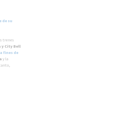
e de su
os trenes
 y City Bell
 fines de
a
y la
tanto,