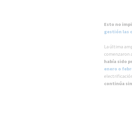
Esto no impi
gestión las 
La última ampl
comenzaron a 
había sido p
enero o feb
electrificació
continúa sin