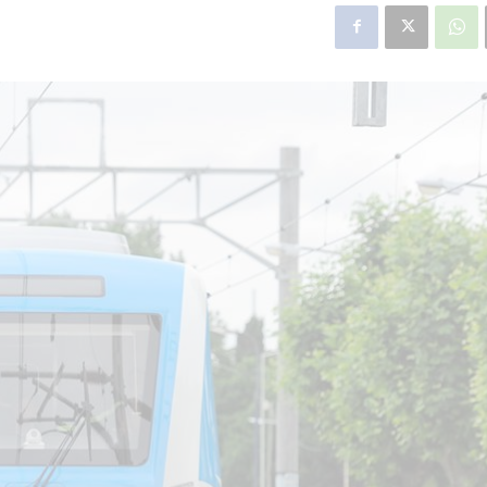
star en el sector privado por
Línea Mitre: dieron of
cambios sin fin al proyecto de
de baja la construcció
nea F
estación Nordelta