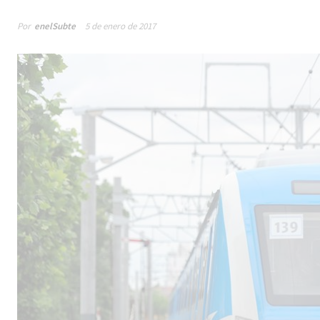
Por
enelSubte
5 de enero de 2017
Male
los 
la lí