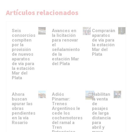
Artículos relacionados
Seis
Avances en
Comprarán
consorcios
la licitación
aparatos
compiten
para renovar
de vía para
por la
el
la estación
provisión
señalamiento
Mar del
de nuevos
de la
Plata
aparatos
estación Mar
de vía para
del Plata
la estación
Mar del
Plata
Ahora
Adiós
Habilitan
buscan
Pinamar:
la venta
apurar las
Trenes
de
obras
Argentinos le
pasajes
pendientes
cede los
de larga
en la vía
cochemotores
distancia
Rosario
del ramal a
para
Tren
abril y