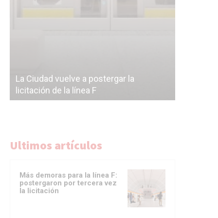
Subterrán
a
cáscara v
La Ciudad vuelve a postergar la
correr a 
licitación de la línea F
del Subte
Ultimos artículos
Más demoras para la línea F:
postergaron por tercera vez
la licitación