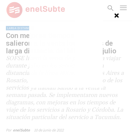
LARGA DISTANCIA
Con mejores tiempos de viaje,
salieron a la venta los pasajes de
larga distancia del Mitre para julio
SOFSE liberó la venta de pasajes para viajar
durante julio en los servicios de larga
distancia de la línea Mitre, de Buenos Aires a
Rosario, Córdoba y Tucumán. El resto de los
servicios ya habían salido a la venta la
semana pasada. Se implementaron nuevos
diagramas, con mejoras en los tiempos de
viaje de los servicios a Rosario y Córdoba. La
situación particular del servicio a Tucumán.
10 de junio de 2022
Por
enelSubte